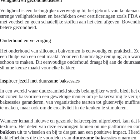
Veiligheid en gezondheidseisen
Veiligheid is een belangrijke overweging bij het gebruik van keukena
strenge veiligheidseisen en beschikken over certificeringen zoals FDA 
met voedsel en geen schadelijke stoffen aan het eten afgeven. Bovendie
betere gezondheid.
Onderhoud en verzorging
Het onderhoud van siliconen bakvormen is eenvoudig en praktisch. Ze
een fluitje van een cent maakt. Voor een handmatige reiniging zijn wa
schoon te maken. Dit eenvoudige onderhoud draagt bij aan de duurza
slimme keuze maakt voor elke bakker.
Inspireer jezelf met duurzame baksessies
In een wereld waar duurzaamheid steeds belangrijker wordt, biedt het
siliconen bakvormen een geweldige manier om je bakervaring te verrijk
baksessies garanderen, van veganistische taarten tot glutenvrije muffins
te maken, maar ook om de creativiteit in de keuken te stimuleren.
Wanneer iemand nieuwe en gezonde bakrecepten uitprobeert, kan dat le
texturen. Het delen van deze ervaringen binnen online platforms en 
bakken
uit te wisselen en bij te dragen aan een positieve impact. Hie
bakliefhebbers die de voordelen van
duurzame baksessies
omarmen.