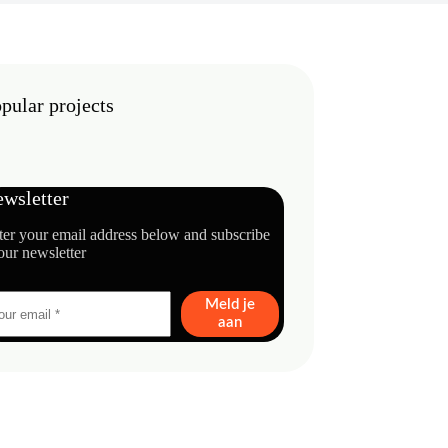
pular projects
wsletter
ter your email address below and subscribe
our newsletter
Meld je
aan