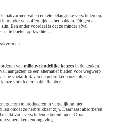
ele bakvormen vallen enkele belangrijke verschillen op.
 in minder vetstoffen tijdens het bakken. Dit gemak
zijn. Een ander voordeel is dat ze minder afval
 in te boeten op kwaliteit.
evorderen van
milieuvriendelijke keuzes
in de keuken.
val, aangezien ze een alternatief bieden voor wegwerp
ische voetafdruk van de gebruiker aanzienlijk
 keuze voor iedere bakliefhebber.
energie om te produceren in vergelijking met
milieu omdat ze herbruikbaar zijn. Daarnaast absorberen
l maakt voor verschillende bereidingen. Door
en duurzamere keukenomgeving.