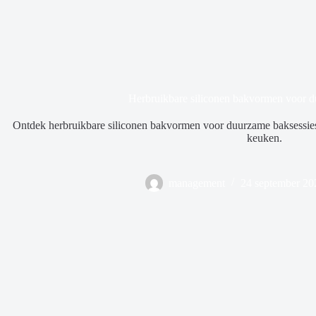
Herbruikbare siliconen bakvormen voor d
Ontdek herbruikbare siliconen bakvormen voor duurzame baksessies
keuken.
management
24 september 20