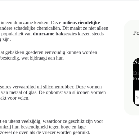
n in een duurzame keuken. Deze
milieuvriendelijke
ndere schadelijke chemicaliën. Dit maakt ze niet alleen
Po
 populariteit van
duurzame baksessies
kiezen steeds
 zijn.
dat gebakken goederen eenvoudig kunnen worden
rbestendig, wat bijdraagt aan hun
Ne
En
to 
soires vervaardigd uit siliconenrubber. Deze vormen
ie van metaal of glas. De opkomst van siliconen vormen
akt voor velen.
ht en uiterst veelzijdig, waardoor ze geschikt zijn voor
Dankzij hun bestendigheid tegen hoge en lage
zowel de oven als de vriezer worden gebruikt.