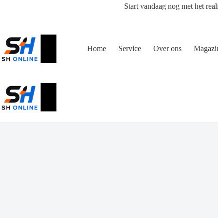
Ga
Start vandaag nog met het real
naar
de
inhoud
Home
Service
Over ons
Magazi