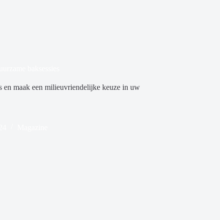
uurzame baksessies
 en maak een milieuvriendelijke keuze in uw
24
Magazine