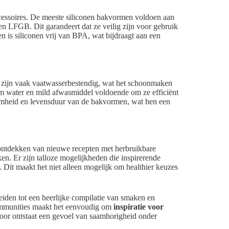
ccessoires. De meeste siliconen bakvormen voldoen aan
en LFGB. Dit garandeert dat ze veilig zijn voor gebruik
n is siliconen vrij van BPA, wat bijdraagt aan een
 zijn vaak vaatwasserbestendig, wat het schoonmaken
rm water en mild afwasmiddel voldoende om ze efficiënt
amheid en levensduur van de bakvormen, wat hen een
 ontdekken van nieuwe recepten met herbruikbare
en. Er zijn talloze mogelijkheden die inspirerende
. Dit maakt het niet alleen mogelijk om healthier keuzes
iden tot een heerlijke compilatie van smaken en
communities maakt het eenvoudig om
inspiratie voor
rdoor ontstaat een gevoel van saamhorigheid onder