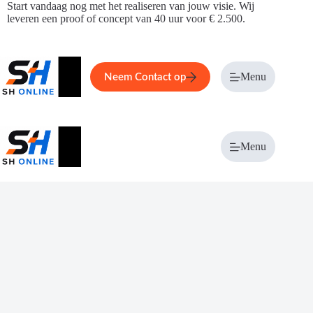
Ga
Start vandaag nog met het realiseren van jouw visie. Wij
naar
leveren een proof of concept van 40 uur voor € 2.500.
de
inhoud
Home
Service
Over ons
Menu
Magazi
Neem Contact op
Menu