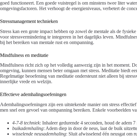
goed functioneert. Een goede vuistregel is om minstens twee liter water 
omgevingsfactoren. Het verhoogt de energieniveaus, verbetert de concent
Stressmanagement technieken
Stress kan een grote impact hebben op zowel de mentale als de fysieke 
voor stressvermindering te integreren in het dagelijks leven. Mindfulne
bij het bereiken van mentale rust en ontspanning.
Mindfulness en meditatie
Mindfulness richt zich op het volledig aanwezig zijn in het moment. D
omgeving, kunnen mensen beter omgaan met stress. Meditatie biedt een s
Regelmatige beoefening van meditatie ondersteunt niet alleen bij stre
innerlijke vrede en welzijn.
Effectieve ademhalingsoefeningen
Ademhalingsoefeningen zijn een uitstekende manier om stress effectief
men snel een gevoel van ontspanning bereiken. Enkele voorbeelden va
4-7-8 techniek
: Inhaleer gedurende 4 seconden, houd de adem 7 
buikademhaling
: Adem diep in door de neus, laat de buik uitzet
wisselende neusademhaling
: Sluit afwisselend één neusgat om r