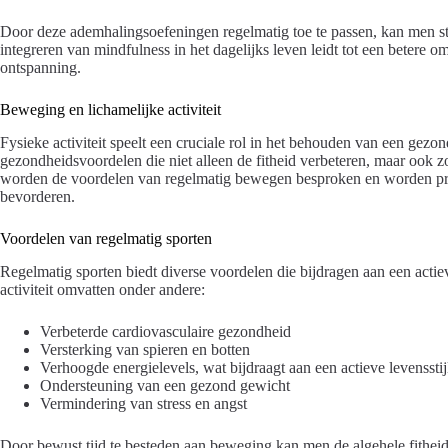
Door deze ademhalingsoefeningen regelmatig toe te passen, kan men st
integreren van mindfulness in het dagelijks leven leidt tot een betere
ontspanning.
Beweging en lichamelijke activiteit
Fysieke activiteit speelt een cruciale rol in het behouden van een gezon
gezondheidsvoordelen die niet alleen de fitheid verbeteren, maar ook z
worden de voordelen van regelmatig bewegen besproken en worden prakti
bevorderen.
Voordelen van regelmatig sporten
Regelmatig sporten biedt diverse voordelen die bijdragen aan een actie
activiteit omvatten onder andere:
Verbeterde cardiovasculaire gezondheid
Versterking van spieren en botten
Verhoogde energielevels, wat bijdraagt aan een actieve levensstij
Ondersteuning van een gezond gewicht
Vermindering van stress en angst
Door bewust tijd te besteden aan beweging kan men de algehele fitheid