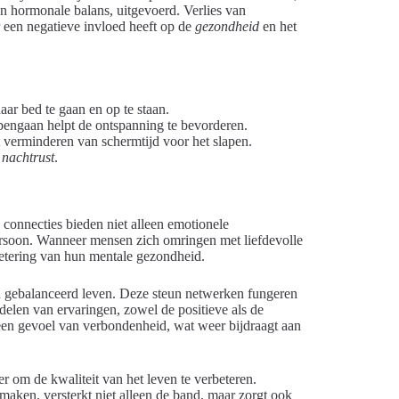
n hormonale balans, uitgevoerd. Verlies van
r een negatieve invloed heeft op de
gezondheid
en het
aar bed te gaan en op te staan.
pengaan helpt de ontspanning te bevorderen.
 verminderen van schermtijd voor het slapen.
e
nachtrust
.
connecties bieden niet alleen emotionele
ersoon. Wanneer mensen zich omringen met liefdevolle
betering van hun mentale gezondheid.
en gebalanceerd leven. Deze steun netwerken fungeren
delen van ervaringen, zowel de positieve als de
 een gevoel van verbondenheid, wat weer bijdraagt aan
er om de kwaliteit van het leven te verbeteren.
maken, versterkt niet alleen de band, maar zorgt ook