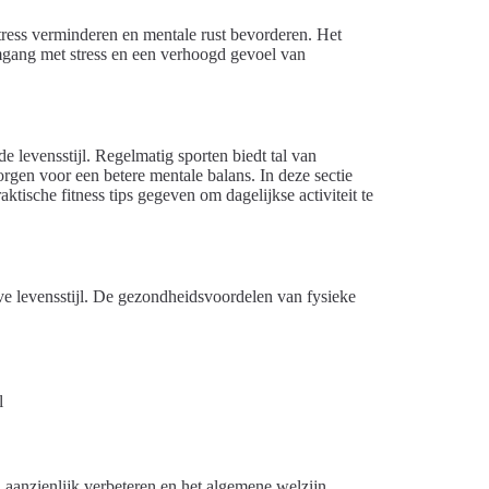
ress verminderen en mentale rust bevorderen. Het
 omgang met stress en een verhoogd gevoel van
de levensstijl. Regelmatig sporten biedt tal van
orgen voor een betere mentale balans. In deze sectie
sche fitness tips gegeven om dagelijkse activiteit te
ve levensstijl. De gezondheidsvoordelen van fysieke
l
 aanzienlijk verbeteren en het algemene welzijn