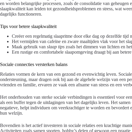
en worden belangrijke processen, zoals de consolidatie van geheugen e
slaapkwaliteit kan leiden tot gezondheidsproblemen en stress, wat wee
dagelijks functioneren.
Tips voor betere slaapkwaliteit
Creëer een regelmatig slaapritme door elke dag op dezelfde tijd n
Het vermijden van cafeïne en zware maaltijden vlak voor het sla
Maak gebruik van
slaap tips
zoals het dimmen van lichten en het
Een rustige en comfortabele slaapomgeving draagt bij aan beter
Sociale connecties versterken balans
Relaties vormen de kern van een gezond en evenwichtig leven. Sociale 
ondersteuning, maar dragen ook bij aan de algehele welzijn van een p
vrienden en familie, ervaren ze vaak een afname van stress en een ver
Het onderhouden van sterke sociale verbindingen is essentieel voor e
als een buffer tegen de uitdagingen van het dagelijks leven. Het samen 
negatieve, helpt individuen om veerkrachtiger te worden en bevordert
hun welzijn.
Bovendien is het actief investeren in sociale relaties een krachtige mani
Activiteiten zoals samen sporten, hobby’s delen of gewoon een praatje 