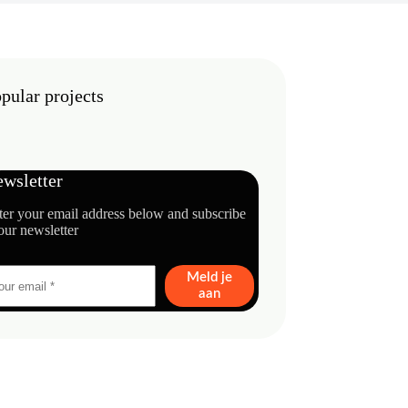
pular projects
wsletter
ter your email address below and subscribe
our newsletter
Meld je
aan