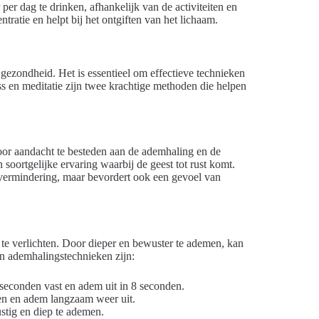
per dag te drinken, afhankelijk van de activiteiten en
ratie en helpt bij het ontgiften van het lichaam.
gezondheid. Het is essentieel om effectieve technieken
ss en meditatie zijn twee krachtige methoden die helpen
oor aandacht te besteden aan de ademhaling en de
oortgelijke ervaring waarbij de geest tot rust komt.
ssvermindering, maar bevordert ook een gevoel van
 te verlichten. Door dieper en bewuster te ademen, kan
n ademhalingstechnieken zijn:
seconden vast en adem uit in 8 seconden.
ten en adem langzaam weer uit.
ustig en diep te ademen.