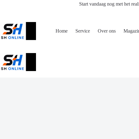
Ga
Start vandaag nog met het real
naar
de
inhoud
Home
Service
Over ons
Magazi