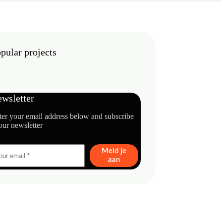
pular projects
wsletter
ter your email address below and subscribe
our newsletter
Meld je
aan