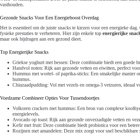
vasthouden.
Gezonde Snacks Voor Een Energieboost Overdag
Het is essentieel om de juiste snacks te kiezen voor een energieke d
fysieke prestaties te verbeteren. Hier zijn enkele top
energierijke snac
maar ook bijdragen aan een gezond dieet.
Top Energierijke Snacks
Griekse yoghurt met bessen: Deze combinatie biedt een goede br
Handvol noten: Rijk aan gezonde vetten en eiwitten, perfect voor
Hummus met wortel- of paprika-sticks: Een smakelijke manier om
hummus.
Chiazaadpudding: Vol met vezels en omega-3 vetzuren, ideaal vo
Voedzame Combineer Opties Voor Tussendoortjes
Volkoren crackers met hummus: Een bron van complexe koolhydra
energielevels.
Avocado op toast: Rijk aan gezonde onverzadigde vetten en vezel
Kefir met fruit: Deze combinatie biedt probiotica voor een betere 
Rozijnen met amandelen: Deze mix zorgt voor snel beschikbare s