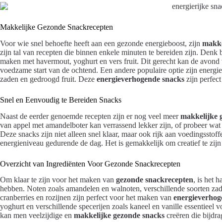
Makkelijke Gezonde Snackrecepten
Voor wie snel behoefte heeft aan een gezonde energieboost, zijn
makke
zijn tal van recepten die binnen enkele minuten te bereiden zijn. Denk 
maken met havermout, yoghurt en vers fruit. Dit gerecht kan de avond
voedzame start van de ochtend. Een andere populaire optie zijn energi
zaden en gedroogd fruit. Deze
energieverhogende snacks
zijn perfec
Snel en Eenvoudig te Bereiden Snacks
Naast de eerder genoemde recepten zijn er nog veel meer
makkelijke 
van appel met amandelboter kan verrassend lekker zijn, of probeer w
Deze snacks zijn niet alleen snel klaar, maar ook rijk aan voedingsstof
energieniveau gedurende de dag. Het is gemakkelijk om creatief te zijn m
Overzicht van Ingrediënten Voor Gezonde Snackrecepten
Om klaar te zijn voor het maken van
gezonde snackrecepten
, is het 
hebben. Noten zoals amandelen en walnoten, verschillende soorten zaden
cranberries en rozijnen zijn perfect voor het maken van
energieverhog
yoghurt en verschillende specerijen zoals kaneel en vanille essentiee
kan men veelzijdige en
makkelijke gezonde snacks
creëren die bijdra