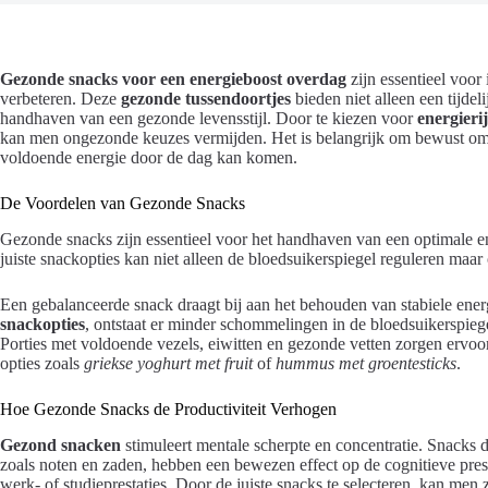
Gezonde snacks voor een energieboost overdag
zijn essentieel voor 
verbeteren. Deze
gezonde tussendoortjes
bieden niet alleen een tijdel
handhaven van een gezonde levensstijl. Door te kiezen voor
energieri
kan men ongezonde keuzes vermijden. Het is belangrijk om bewust om
voldoende energie door de dag kan komen.
De Voordelen van Gezonde Snacks
Gezonde snacks zijn essentieel voor het handhaven van een optimale e
juiste snackopties kan niet alleen de bloedsuikerspiegel reguleren maar
Een gebalanceerde snack draagt bij aan het behouden van stabiele ene
snackopties
, ontstaat er minder schommelingen in de bloedsuikerspieg
Porties met voldoende vezels, eiwitten en gezonde vetten zorgen ervoor
opties zoals
griekse yoghurt met fruit
of
hummus met groentesticks
.
Hoe Gezonde Snacks de Productiviteit Verhogen
Gezond snacken
stimuleert mentale scherpte en concentratie. Snacks d
zoals noten en zaden, hebben een bewezen effect op de cognitieve prestat
werk- of studieprestaties. Door de juiste snacks te selecteren, kan men