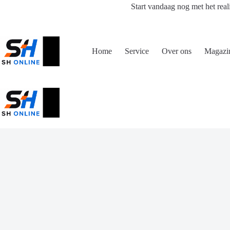
Ga
Start vandaag nog met het real
naar
de
inhoud
Home
Service
Over ons
Magazi