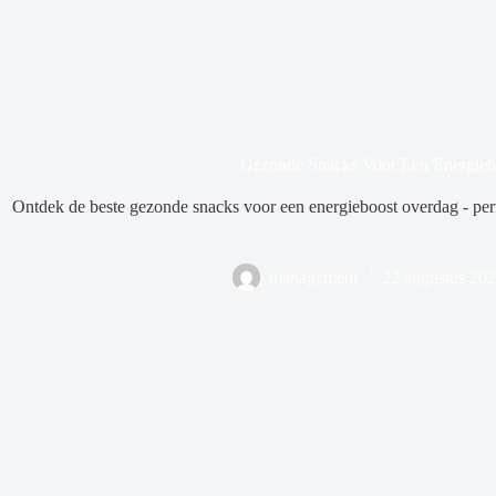
Gezonde Snacks Voor Een Energieb
Ontdek de beste gezonde snacks voor een energieboost overdag - perfec
management
22 augustus 20