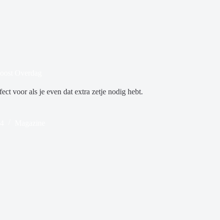
oost Overdag
t voor als je even dat extra zetje nodig hebt.
24
Magazine