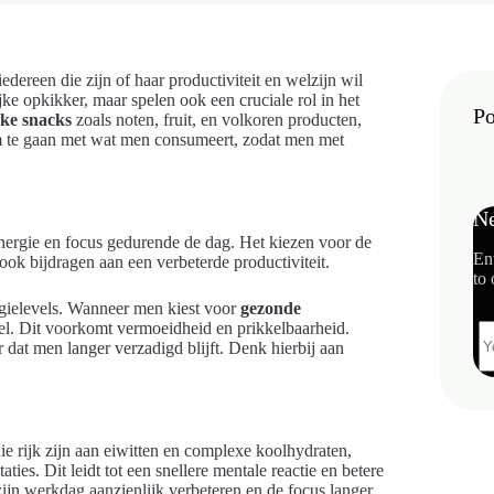
iedereen die zijn of haar productiviteit en welzijn wil
ijke opkikker, maar spelen ook een cruciale rol in het
Po
jke snacks
zoals noten, fruit, en volkoren producten,
 te gaan met wat men consumeert, zodat men met
Ne
nergie en focus gedurende de dag. Het kiezen voor de
En
 ook bijdragen aan een verbeterde productiviteit.
to 
rgielevels. Wanneer men kiest voor
gezonde
el. Dit voorkomt vermoeidheid en prikkelbaarheid.
 dat men langer verzadigd blijft. Denk hierbij aan
ie rijk zijn aan eiwitten en complexe koolhydraten,
ies. Dit leidt tot een snellere mentale reactie en betere
 zijn werkdag aanzienlijk verbeteren en de focus langer