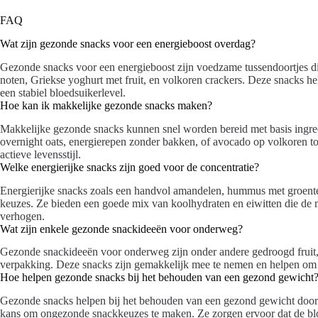
FAQ
Wat zijn gezonde snacks voor een energieboost overdag?
Gezonde snacks voor een energieboost zijn voedzame tussendoortjes die 
noten, Griekse yoghurt met fruit, en volkoren crackers. Deze snacks 
een stabiel bloedsuikerlevel.
Hoe kan ik makkelijke gezonde snacks maken?
Makkelijke gezonde snacks kunnen snel worden bereid met basis ingredi
overnight oats, energierepen zonder bakken, of avocado op volkoren t
actieve levensstijl.
Welke energierijke snacks zijn goed voor de concentratie?
Energierijke snacks zoals een handvol amandelen, hummus met groenten
keuzes. Ze bieden een goede mix van koolhydraten en eiwitten die de m
verhogen.
Wat zijn enkele gezonde snackideeën voor onderweg?
Gezonde snackideeën voor onderweg zijn onder andere gedroogd fruit,
verpakking. Deze snacks zijn gemakkelijk mee te nemen en helpen om e
Hoe helpen gezonde snacks bij het behouden van een gezond gewicht
Gezonde snacks helpen bij het behouden van een gezond gewicht door
kans om ongezonde snackkeuzes te maken. Ze zorgen ervoor dat de bloe