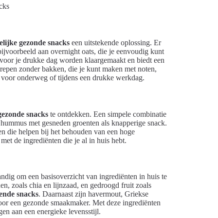
lijke gezonde snacks
een uitstekende oplossing. Er
bijvoorbeeld aan overnight oats, die je eenvoudig kunt
 voor je drukke dag worden klaargemaakt en biedt een
erepen zonder bakken, die je kunt maken met noten,
t voor onderweg of tijdens een drukke werkdag.
gezonde snacks
te ontdekken. Een simpele combinatie
at hummus met gesneden groenten als knapperige snack.
fen die helpen bij het behouden van een hoge
et de ingrediënten die je al in huis hebt.
handig om een basisoverzicht van ingrediënten in huis te
, zoals chia en lijnzaad, en gedroogd fruit zoals
ende snacks
. Daarnaast zijn havermout, Griekse
l voor een gezonde smaakmaker. Met deze ingrediënten
gen aan een energieke levensstijl.