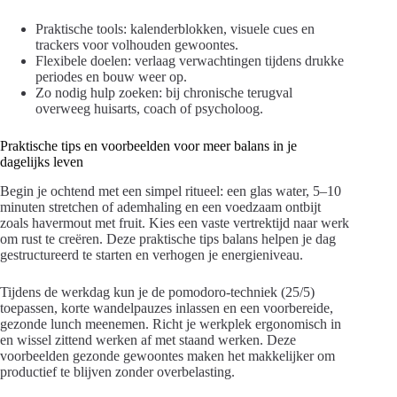
Praktische tools: kalenderblokken, visuele cues en
trackers voor volhouden gewoontes.
Flexibele doelen: verlaag verwachtingen tijdens drukke
periodes en bouw weer op.
Zo nodig hulp zoeken: bij chronische terugval
overweeg huisarts, coach of psycholoog.
Praktische tips en voorbeelden voor meer balans in je
dagelijks leven
Begin je ochtend met een simpel ritueel: een glas water, 5–10
minuten stretchen of ademhaling en een voedzaam ontbijt
zoals havermout met fruit. Kies een vaste vertrektijd naar werk
om rust te creëren. Deze praktische tips balans helpen je dag
gestructureerd te starten en verhogen je energieniveau.
Tijdens de werkdag kun je de pomodoro-techniek (25/5)
toepassen, korte wandelpauzes inlassen en een voorbereide,
gezonde lunch meenemen. Richt je werkplek ergonomisch in
en wissel zittend werken af met staand werken. Deze
voorbeelden gezonde gewoontes maken het makkelijker om
productief te blijven zonder overbelasting.