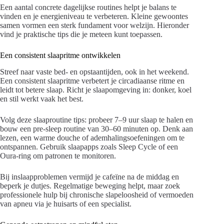
Een aantal concrete dagelijkse routines helpt je balans te
vinden en je energieniveau te verbeteren. Kleine gewoontes
samen vormen een sterk fundament voor welzijn. Hieronder
vind je praktische tips die je meteen kunt toepassen.
Een consistent slaapritme ontwikkelen
Streef naar vaste bed- en opstaantijden, ook in het weekend.
Een consistent slaapritme verbetert je circadiaanse ritme en
leidt tot betere slaap. Richt je slaapomgeving in: donker, koel
en stil werkt vaak het best.
Volg deze slaaproutine tips: probeer 7–9 uur slaap te halen en
bouw een pre-sleep routine van 30–60 minuten op. Denk aan
lezen, een warme douche of ademhalingsoefeningen om te
ontspannen. Gebruik slaapapps zoals Sleep Cycle of een
Oura-ring om patronen te monitoren.
Bij inslaapproblemen vermijd je cafeïne na de middag en
beperk je dutjes. Regelmatige beweging helpt, maar zoek
professionele hulp bij chronische slapeloosheid of vermoeden
van apneu via je huisarts of een specialist.