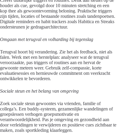
Creëer duidelijke triggers en routines. Denk aan sleutel op de
houder als cue, gevolgd door 10 minuten stretching en een
kop thee als gewoontevorming beloning. Praktische triggers
zijn tijden, locaties of bestaande routines zoals tandenpoetsen.
Digitale reminders en habit trackers zoals Habitica en Streaks
ondersteunen je gedragsarchitectuur.
Omgaan met terugval en volharding bij tegenslag
Terugval hoort bij verandering. Zie het als feedback, niet als
falen. Werk met een herstelplan: analyseer wat de terugval
veroorzaakte, pas triggers of routines aan en hervat de
gewoonte meteen weer. Gebruik zelf-compassie, korte
evaluatiesessies en hernieuwde commitment om veerkracht
ontwikkelen te bevorderen.
Sociale steun en het belang van omgeving
Zoek sociale steun gewoontes via vrienden, familie of
collega’s. Een buddy-systeem, gezamenlijke wandelingen of
groepslessen verhogen groepsmotivatie en
verantwoordelijkheid. Pas je omgeving en gezondheid aan
door verleidingen te verwijderen en positieve cues zichtbaar te
maken, zoals sportkleding klaarleggen.