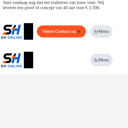
Ga
Start vandaag nog met het realiseren van jouw visie. Wij
naar
leveren een proof of concept van 40 uur voor € 2.500.
de
inhoud
Home
Service
Over ons
Menu
Magazi
Neem Contact op
Menu