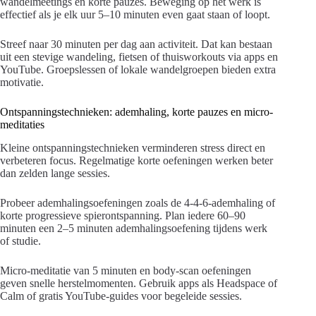
wandelmeetings en korte pauzes. Beweging op het werk is
effectief als je elk uur 5–10 minuten even gaat staan of loopt.
Streef naar 30 minuten per dag aan activiteit. Dat kan bestaan
uit een stevige wandeling, fietsen of thuisworkouts via apps en
YouTube. Groepslessen of lokale wandelgroepen bieden extra
motivatie.
Ontspanningstechnieken: ademhaling, korte pauzes en micro-
meditaties
Kleine ontspanningstechnieken verminderen stress direct en
verbeteren focus. Regelmatige korte oefeningen werken beter
dan zelden lange sessies.
Probeer ademhalingsoefeningen zoals de 4-4-6-ademhaling of
korte progressieve spierontspanning. Plan iedere 60–90
minuten een 2–5 minuten ademhalingsoefening tijdens werk
of studie.
Micro-meditatie van 5 minuten en body-scan oefeningen
geven snelle herstelmomenten. Gebruik apps als Headspace of
Calm of gratis YouTube-guides voor begeleide sessies.