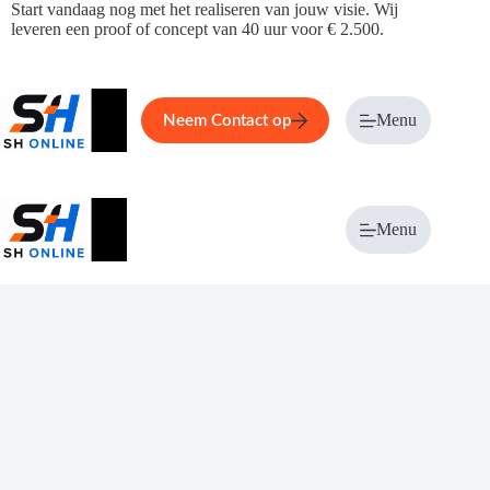
Ga
Start vandaag nog met het realiseren van jouw visie. Wij
naar
leveren een proof of concept van 40 uur voor € 2.500.
de
inhoud
Home
Service
Over ons
Menu
Magazi
Neem Contact op
Menu