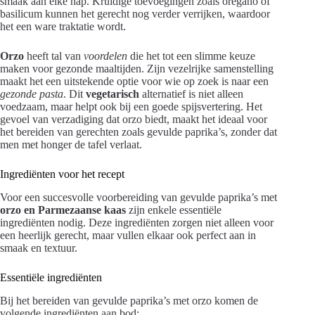
smaak aan elke hap. Kruidige toevoegingen zoals oregano of
basilicum kunnen het gerecht nog verder verrijken, waardoor
het een ware traktatie wordt.
Orzo
heeft tal van
voordelen
die het tot een slimme keuze
maken voor gezonde maaltijden. Zijn vezelrijke samenstelling
maakt het een uitstekende optie voor wie op zoek is naar een
gezonde pasta
. Dit
vegetarisch
alternatief is niet alleen
voedzaam, maar helpt ook bij een goede spijsvertering. Het
gevoel van verzadiging dat orzo biedt, maakt het ideaal voor
het bereiden van gerechten zoals gevulde paprika’s, zonder dat
men met honger de tafel verlaat.
Ingrediënten voor het recept
Voor een succesvolle voorbereiding van gevulde paprika’s met
orzo en Parmezaanse kaas
zijn enkele essentiële
ingrediënten nodig. Deze ingrediënten zorgen niet alleen voor
een heerlijk gerecht, maar vullen elkaar ook perfect aan in
smaak en textuur.
Essentiële ingrediënten
Bij het bereiden van gevulde paprika’s met orzo komen de
volgende ingrediënten aan bod: