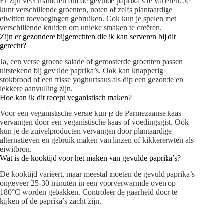
Er zijn veel manieren om de gevulde paprika’s te variëren. Je
kunt verschillende groenten, noten of zelfs plantaardige
eiwitten toevoegingen gebruiken. Ook kun je spelen met
verschillende kruiden om unieke smaken te creëren.
Zijn er gezondere bijgerechten die ik kan serveren bij dit
gerecht?
Ja, een verse groene salade of geroosterde groenten passen
uitstekend bij gevulde paprika’s. Ook kan knapperig
stokbrood of een frisse yoghurtsaus als dip een gezonde en
lekkere aanvulling zijn.
Hoe kan ik dit recept veganistisch maken?
Voor een veganistische versie kun je de Parmezaanse kaas
vervangen door een veganistische kaas of voedingsgist. Ook
kun je de zuivelproducten vervangen door plantaardige
alternatieven en gebruik maken van linzen of kikkererwten als
eiwitbron.
Wat is de kooktijd voor het maken van gevulde paprika’s?
De kooktijd varieert, maar meestal moeten de gevuld paprika’s
ongeveer 25-30 minuten in een voorverwarmde oven op
180°C worden gebakken. Controleer de gaarheid door te
kijken of de paprika’s zacht zijn.