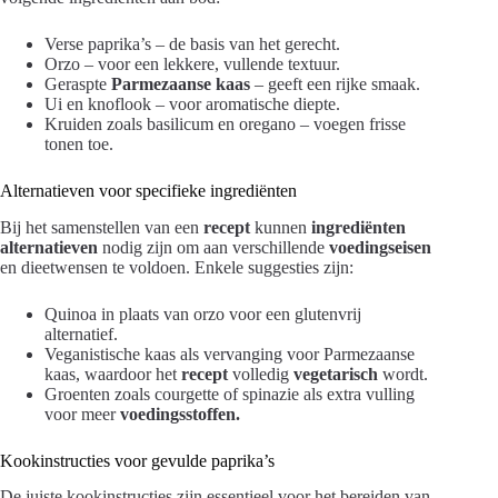
Verse paprika’s – de basis van het gerecht.
Orzo – voor een lekkere, vullende textuur.
Geraspte
Parmezaanse kaas
– geeft een rijke smaak.
Ui en knoflook – voor aromatische diepte.
Kruiden zoals basilicum en oregano – voegen frisse
tonen toe.
Alternatieven voor specifieke ingrediënten
Bij het samenstellen van een
recept
kunnen
ingrediënten
alternatieven
nodig zijn om aan verschillende
voedingseisen
en dieetwensen te voldoen. Enkele suggesties zijn:
Quinoa in plaats van orzo voor een glutenvrij
alternatief.
Veganistische kaas als vervanging voor Parmezaanse
kaas, waardoor het
recept
volledig
vegetarisch
wordt.
Groenten zoals courgette of spinazie als extra vulling
voor meer
voedingsstoffen.
Kookinstructies voor gevulde paprika’s
De juiste kookinstructies zijn essentieel voor het bereiden van