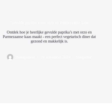
Gevulde paprika’s met orzo en Parmezaanse kaas
Ontdek hoe je heerlijke gevulde paprika’s met orzo en
Parmezaanse kaas maakt - een perfect vegetarisch diner dat
gezond en makkelijk is.
management
24 november 2024
Magazine