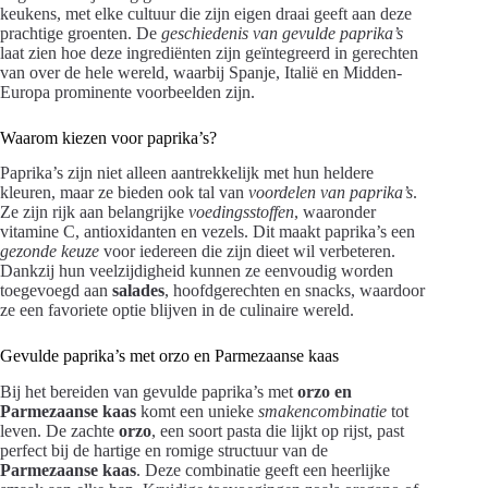
keukens, met elke cultuur die zijn eigen draai geeft aan deze
prachtige groenten. De
geschiedenis van gevulde paprika’s
laat zien hoe deze ingrediënten zijn geïntegreerd in gerechten
van over de hele wereld, waarbij Spanje, Italië en Midden-
Europa prominente voorbeelden zijn.
Waarom kiezen voor paprika’s?
Paprika’s zijn niet alleen aantrekkelijk met hun heldere
kleuren, maar ze bieden ook tal van
voordelen van paprika’s
.
Ze zijn rijk aan belangrijke
voedingsstoffen
, waaronder
vitamine C, antioxidanten en vezels. Dit maakt paprika’s een
gezonde keuze
voor iedereen die zijn dieet wil verbeteren.
Dankzij hun veelzijdigheid kunnen ze eenvoudig worden
toegevoegd aan
salades
, hoofdgerechten en snacks, waardoor
ze een favoriete optie blijven in de culinaire wereld.
Gevulde paprika’s met orzo en Parmezaanse kaas
Bij het bereiden van gevulde paprika’s met
orzo en
Parmezaanse kaas
komt een unieke
smakencombinatie
tot
leven. De zachte
orzo
, een soort pasta die lijkt op rijst, past
perfect bij de hartige en romige structuur van de
Parmezaanse kaas
. Deze combinatie geeft een heerlijke