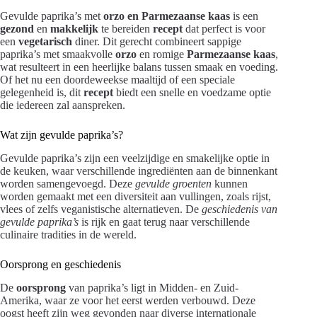
Gevulde paprika’s met
orzo en Parmezaanse kaas
is een
gezond
en
makkelijk
te bereiden
recept
dat perfect is voor
een
vegetarisch
diner. Dit gerecht combineert sappige
paprika’s met smaakvolle
orzo
en romige
Parmezaanse kaas
,
wat resulteert in een heerlijke balans tussen smaak en voeding.
Of het nu een doordeweekse maaltijd of een speciale
gelegenheid is, dit
recept
biedt een snelle en voedzame optie
die iedereen zal aanspreken.
Wat zijn gevulde paprika’s?
Gevulde paprika’s zijn een veelzijdige en smakelijke optie in
de keuken, waar verschillende ingrediënten aan de binnenkant
worden samengevoegd. Deze
gevulde groenten
kunnen
worden gemaakt met een diversiteit aan vullingen, zoals rijst,
vlees of zelfs veganistische alternatieven. De
geschiedenis van
gevulde paprika’s
is rijk en gaat terug naar verschillende
culinaire tradities in de wereld.
Oorsprong en geschiedenis
De
oorsprong
van paprika’s ligt in Midden- en Zuid-
Amerika, waar ze voor het eerst werden verbouwd. Deze
oogst heeft zijn weg gevonden naar diverse internationale