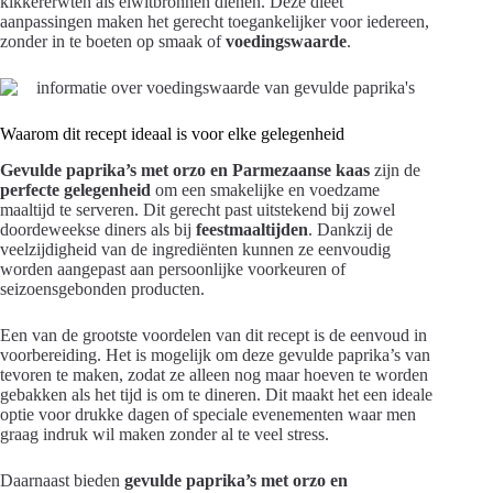
kikkererwten als eiwitbronnen dienen. Deze dieet
aanpassingen maken het gerecht toegankelijker voor iedereen,
zonder in te boeten op smaak of
voedingswaarde
.
Waarom dit recept ideaal is voor elke gelegenheid
Gevulde paprika’s met orzo en Parmezaanse kaas
zijn de
perfecte gelegenheid
om een smakelijke en voedzame
maaltijd te serveren. Dit gerecht past uitstekend bij zowel
doordeweekse diners als bij
feestmaaltijden
. Dankzij de
veelzijdigheid van de ingrediënten kunnen ze eenvoudig
worden aangepast aan persoonlijke voorkeuren of
seizoensgebonden producten.
Een van de grootste voordelen van dit recept is de eenvoud in
voorbereiding. Het is mogelijk om deze gevulde paprika’s van
tevoren te maken, zodat ze alleen nog maar hoeven te worden
gebakken als het tijd is om te dineren. Dit maakt het een ideale
optie voor drukke dagen of speciale evenementen waar men
graag indruk wil maken zonder al te veel stress.
Daarnaast bieden
gevulde paprika’s met orzo en