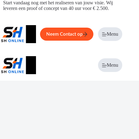
Ga
Start vandaag nog met het realiseren van jouw visie. Wij
naar
leveren een proof of concept van 40 uur voor € 2.500.
de
inhoud
Home
Service
Over ons
Menu
Magazi
Neem Contact op
Menu