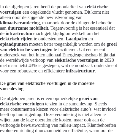
In de afgelopen jaren heeft de populariteit van
elektrische
voertuigen
een ongekende vlucht genomen. Dit komt niet
alleen door de stijgende bewustwording van
klimaatverandering
, maar ook door de dringende behoefte
aan
duurzame mobiliteit
. Tegenwoordig is het essentieel dat
de
infrastructuur
zich gelijktijdig ontwikkelt om het
elektrisch rijden
te ondersteunen.
Laadpalen
en
oplaadpunten
moeten beter toegankelijk worden om de
groei
van elektrische voertuigen
te faciliteren. Uit een recent
onderzoek van het Internationaal Energieagentschap blijkt dat
de wereldwijde verkoop van
elektrische voertuigen
in 2020
met maar liefst 43% is gestegen, wat de noodzaak onderstreept
voor een robuustere en efficiëntere
infrastructuur
.
De groei van elektrische voertuigen in de moderne
samenleving
De afgelopen jaren is er een opmerkelijke
groei van
elektrische voertuigen
te zien in de samenleving. Steeds
meer consumenten kiezen voor elektrische auto’s, wat invloed
heeft op hun rijgedrag. Deze verandering is niet alleen te
wijten aan de lage operationele kosten, maar ook aan de
verhoogde bewustwording van milieu-impact. Klantbehoeften
evolueren richting duurzaamheid en efficiëntie, waardoor de