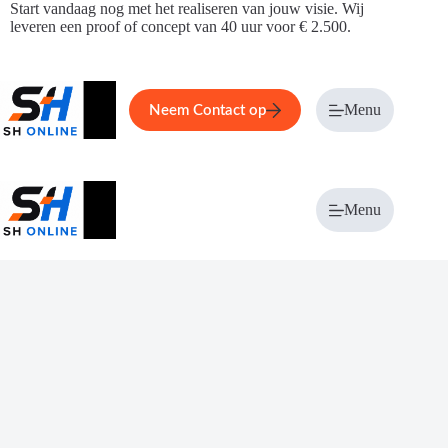
Ga
Start vandaag nog met het realiseren van jouw visie. Wij
naar
leveren een proof of concept van 40 uur voor € 2.500.
de
inhoud
Home
Service
Over ons
Menu
Magazi
Neem Contact op
Menu