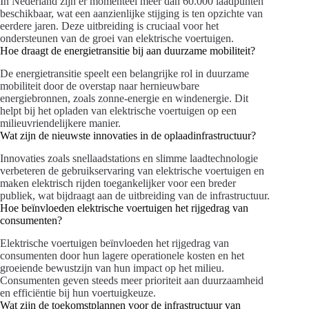
In Nederland zijn er momenteel meer dan 60.000 laadpunten
beschikbaar, wat een aanzienlijke stijging is ten opzichte van
eerdere jaren. Deze uitbreiding is cruciaal voor het
ondersteunen van de groei van elektrische voertuigen.
Hoe draagt de energietransitie bij aan duurzame mobiliteit?
De energietransitie speelt een belangrijke rol in duurzame
mobiliteit door de overstap naar hernieuwbare
energiebronnen, zoals zonne-energie en windenergie. Dit
helpt bij het opladen van elektrische voertuigen op een
milieuvriendelijkere manier.
Wat zijn de nieuwste innovaties in de oplaadinfrastructuur?
Innovaties zoals snellaadstations en slimme laadtechnologie
verbeteren de gebruikservaring van elektrische voertuigen en
maken elektrisch rijden toegankelijker voor een breder
publiek, wat bijdraagt aan de uitbreiding van de infrastructuur.
Hoe beïnvloeden elektrische voertuigen het rijgedrag van
consumenten?
Elektrische voertuigen beïnvloeden het rijgedrag van
consumenten door hun lagere operationele kosten en het
groeiende bewustzijn van hun impact op het milieu.
Consumenten geven steeds meer prioriteit aan duurzaamheid
en efficiëntie bij hun voertuigkeuze.
Wat zijn de toekomstplannen voor de infrastructuur van