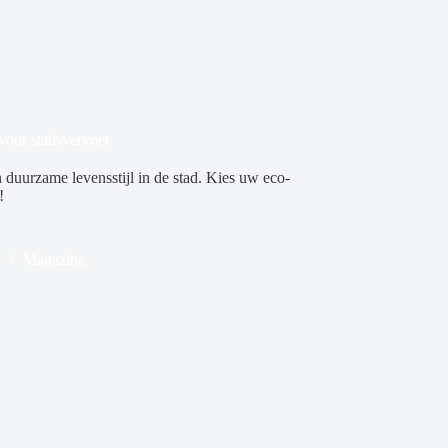
 voor stadsvervoer
 duurzame levensstijl in de stad. Kies uw eco-
!
4
Magazine