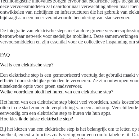
Technologische innovaties zorgen ervoor dat elektrische steps toegank
deze vervoersmiddelen zal daardoor naar verwachting alleen maar toen
ontwikkelen van richtlijnen en infrastructuren die het gebruik van elek
bijdraagt aan een meer verantwoorde benadering van stadsvervoer.
De integratie van elektrische steps met andere groene vervoersoplossinge
betrouwbaar netwerk voor stedelijke mobiliteit. Deze samenwerkingen
vervoersmiddelen en zijn essential voor de collectieve inspanning om s
FAQ
Wat is een elektrische step?
Een elektrische step is een gemotoriseerd voertuig dat gebruikt maakt v
efficiënt door stedelijke gebieden te vervoeren. Ze zijn ontworpen voo
uitstekende optie voor groen stadsvervoer.
Welke voordelen biedt het huren van een elektrische step?
Het huren van een elektrische step biedt veel voordelen, zoals kostenbes
ritten in de stad zonder de verplichting van een aankoop. Verschillend
eenvoudig om een elektrische step te huren via hun apps.
Hoe kies ik de juiste elektrische step?
Bij het kiezen van een elektrische step is het belangrijk om te letten op
snelheid, en extra functies zoals vering voor een comfortabelere rit. D