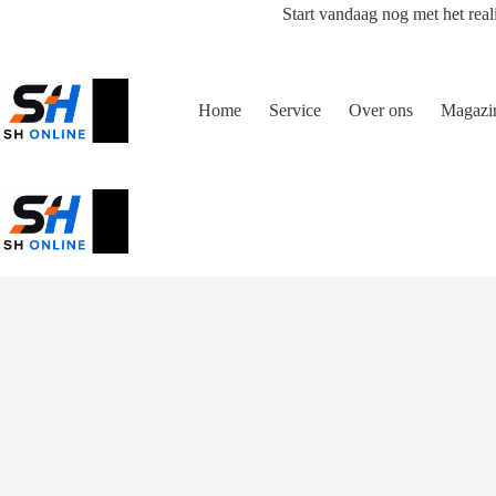
Ga
Start vandaag nog met het real
naar
de
inhoud
Home
Service
Over ons
Magazi