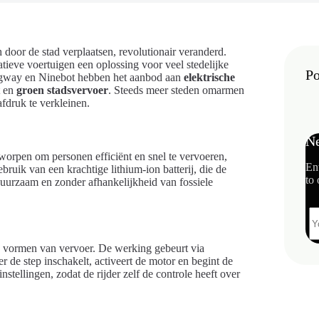
door de stad verplaatsen, revolutionair veranderd.
tieve voertuigen een oplossing voor veel stedelijke
Po
Segway en Ninebot hebben het aanbod aan
elektrische
t en
groen stadsvervoer
. Steeds meer steden omarmen
afdruk te verkleinen.
Ne
worpen om personen efficiënt en snel te vervoeren,
En
ruik van een krachtige lithium-ion batterij, die de
to 
duurzaam en zonder afhankelijkheid van fossiele
ele vormen van vervoer. De werking gebeurt via
er de step inschakelt, activeert de motor en begint de
nstellingen, zodat de rijder zelf de controle heeft over