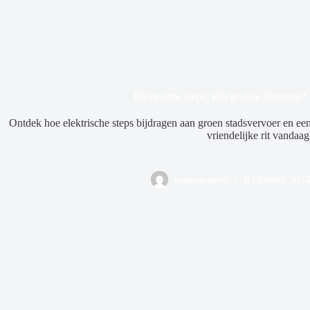
Elektrische steps: Het groene alternatief
Ontdek hoe elektrische steps bijdragen aan groen stadsvervoer en een
vriendelijke rit vandaag
management
8 oktober 202