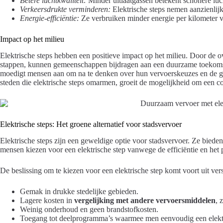
Betere luchtkwaliteit:
Minder uitlaatgassen betekent schonere luch
Verkeersdrukte verminderen:
Elektrische steps nemen aanzienlijk
Energie-efficiëntie:
Ze verbruiken minder energie per kilometer v
Impact op het milieu
Elektrische steps hebben een positieve impact op het milieu. Door de o
stappen, kunnen gemeenschappen bijdragen aan een duurzame toekomst.
moedigt mensen aan om na te denken over hun vervoerskeuzes en de ge
steden die elektrische steps omarmen, groeit de mogelijkheid om een co
Elektrische steps: Het groene alternatief voor stadsvervoer
Elektrische steps zijn een geweldige optie voor stadsvervoer. Ze bieden
mensen kiezen voor een elektrische step vanwege de efficiëntie en het p
De beslissing om te kiezen voor een elektrische step komt voort uit ve
Gemak in drukke stedelijke gebieden.
Lagere kosten in
vergelijking met andere vervoersmiddelen
, 
Weinig onderhoud en geen brandstofkosten.
Toegang tot deelprogramma’s waarmee men eenvoudig een elektr