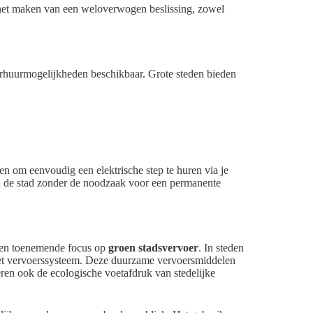
j het maken van een weloverwogen beslissing, zowel
verhuurmogelijkheden beschikbaar. Grote steden bieden
n om eenvoudig een elektrische step te huren via je
an de stad zonder de noodzaak voor een permanente
 een toenemende focus op
groen stadsvervoer
. In steden
 het vervoerssysteem. Deze duurzame vervoersmiddelen
eren ook de ecologische voetafdruk van stedelijke