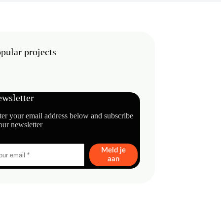
pular projects
wsletter
ter your email address below and subscribe
our newsletter
Meld je
aan