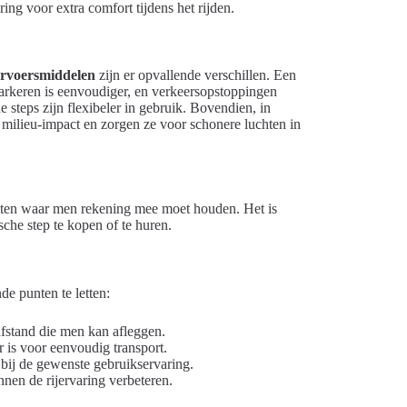
ing voor extra comfort tijdens het rijden.
ervoersmiddelen
zijn er opvallende verschillen. Een
arkeren is eenvoudiger, en verkeersopstoppingen
 steps zijn flexibeler in gebruik. Bovendien, in
re milieu-impact en zorgen ze voor schonere luchten in
enten waar men rekening mee moet houden. Het is
sche step te kopen of te huren.
de punten te letten:
afstand die men kan afleggen.
r is voor eenvoudig transport.
bij de gewenste gebruikservaring.
nnen de rijervaring verbeteren.