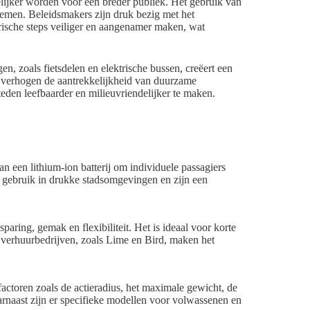
elijker worden voor een breder publiek. Het gebruik van
emen. Beleidsmakers zijn druk bezig met het
trische steps veiliger en aangenamer maken, wat
n, zoals fietsdelen en elektrische bussen, creëert een
 verhogen de aantrekkelijkheid van duurzame
teden leefbaarder en milieuvriendelijker te maken.
an een lithium-ion batterij om individuele passagiers
r gebruik in drukke stadsomgevingen en zijn een
paring, gemak en flexibiliteit. Het is ideaal voor korte
e verhuurbedrijven, zoals Lime en Bird, maken het
 factoren zoals de actieradius, het maximale gewicht, de
aarnaast zijn er specifieke modellen voor volwassenen en