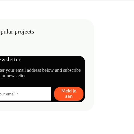
pular projects
wsletter
ter your email address below and subscribe
our newsletter
Meld je
aan