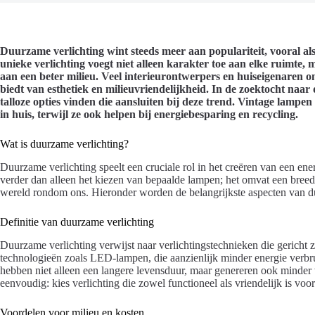
Duurzame verlichting wint steeds meer aan populariteit, vooral al
unieke verlichting voegt niet alleen karakter toe aan elke ruimte,
aan een beter milieu. Veel interieurontwerpers en huiseigenaren o
biedt van esthetiek en milieuvriendelijkheid. In de zoektocht na
talloze opties vinden die aansluiten bij deze trend. Vintage lampe
in huis, terwijl ze ook helpen bij energiebesparing en recycling.
Wat is duurzame verlichting?
Duurzame verlichting speelt een cruciale rol in het creëren van een ene
verder dan alleen het kiezen van bepaalde lampen; het omvat een breed
wereld rondom ons. Hieronder worden de belangrijkste aspecten van du
Definitie van duurzame verlichting
Duurzame verlichting verwijst naar verlichtingstechnieken die gericht 
technologieën zoals LED-lampen, die aanzienlijk minder energie verbr
hebben niet alleen een langere levensduur, maar genereren ook minder w
eenvoudig: kies verlichting die zowel functioneel als vriendelijk is voor
Voordelen voor milieu en kosten