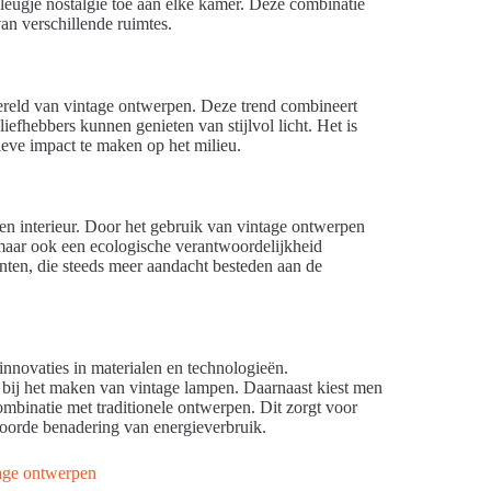
vleugje nostalgie toe aan elke kamer. Deze combinatie
van verschillende ruimtes.
wereld van vintage ontwerpen. Deze trend combineert
efhebbers kunnen genieten van stijlvol licht. Het is
ieve impact te maken op het milieu.
een interieur. Door het gebruik van vintage ontwerpen
maar ook een ecologische verantwoordelijkheid
lanten, die steeds meer aandacht besteden aan de
innovaties in materialen en technologieën.
 bij het maken van vintage lampen. Daarnaast kiest men
mbinatie met traditionele ontwerpen. Dit zorgt voor
twoorde benadering van energieverbruik.