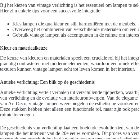
Bij het kiezen van vintage verlichting is het essentieel om lampen te sele
Hier zijn enkele tips voor een succesvolle integratie:
Kies lampen die qua kleur en stijl harmoniëren met de meubels.
Overweeg het combineren van verschillende materialen om een dy
Gebruik vintage lampen als accentpunten in de ruimte om intere
Kleur en materiaalkeuze
De keuze van kleuren en materialen speelt een cruciale rol bij het inte
prachtig contrasteren met moderne elementen, waardoor een uniek effect
texturen kunnen vintage lampen echt tot leven komen in het interieur.
Antieke verlichting: Een blik op de geschiedenis
Antieke verlichting vertelt verhalen uit verschillende tijdperken, waarbij
van verlichting en de evolutie van interieurontwerpen. Van de elegante 
van Art Deco, vintage lampen weerspiegelen de esthetische voorkeuren
Deze stukken hebben niet alleen een functionele rol, maar zijn ook pra
ruimte toevoegen.
De geschiedenis van verlichting laat een boeiende evolutie zien, van de
lampen die het interieur van de 20e eeuw vormden. Dit proces van vera
maar ook een verschuiving in de manier waarop mensen hun leefruimtes 