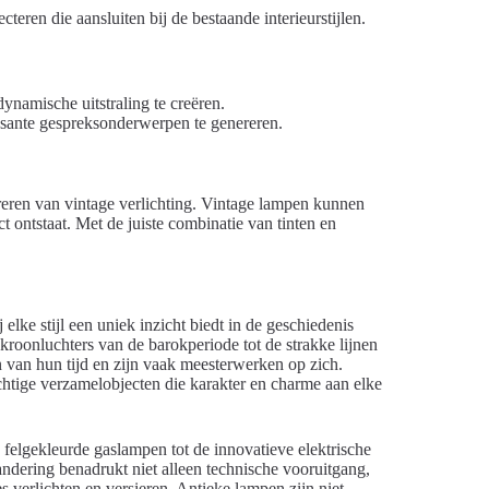
cteren die aansluiten bij de bestaande interieurstijlen.
namische uitstraling te creëren.
ssante gespreksonderwerpen te genereren.
greren van vintage verlichting. Vintage lampen kunnen
 ontstaat. Met de juiste combinatie van tinten en
 elke stijl een uniek inzicht biedt in de geschiedenis
kroonluchters van de barokperiode tot de strakke lijnen
 van hun tijd en zijn vaak meesterwerken op zich.
chtige verzamelobjecten die karakter en charme aan elke
 felgekleurde gaslampen tot de innovatieve elektrische
ndering benadrukt niet alleen technische vooruitgang,
verlichten en versieren. Antieke lampen zijn niet