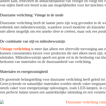
andere kant, reflecteert de ambachtelijkheid van vroeger en voegt een 
van stijlen biedt een breed scala aan mogelijkheden voor het inrichten 
Duurzame verlichting: Vintage in de mode
Duurzame verlichting heeft de laatste jaren zijn weg gevonden in de 
esthetiek met milieubewustzijn, waardoor zowel moderne als klassieke li
niet alleen mogelijk om een unieke sfeer te creëren, maar ook een posit
De combinatie van stijl en milieubewustzijn
Vintage verlichting
is meer dan alleen een sfeervolle toevoeging aan 
kunnen consumenten kiezen voor producten die niet alleen mooi zijn, 
uitstralen. Milieubewustzijn speelt een grote rol in de beslissing van k
herkomst van materialen en de duurzaamheid van verlichting.
Materialen en energiezuinigheid
De groeiende belangstelling voor duurzame verlichting heeft geleid tot 
Gerecycleerde en natuurlijke materialen worden steeds vaker toegepast
steeds vaker voor energiezuinige oplossingen, zoals LED-lampen, in co
een perfecte balans tussen een aantrekkelijke uitstraling en een veran