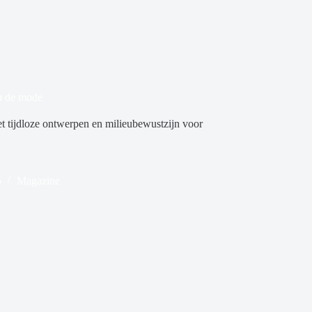
in de mode
 tijdloze ontwerpen en milieubewustzijn voor
5
Magazine