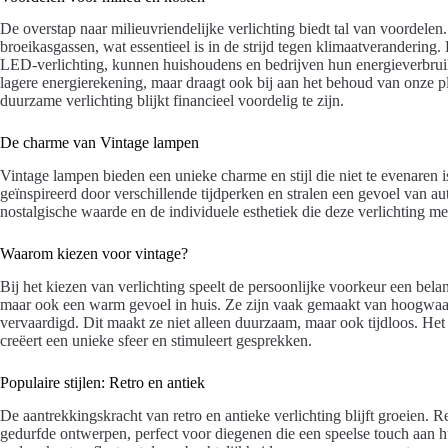
De overstap naar milieuvriendelijke verlichting biedt tal van voordelen.
broeikasgassen, wat essentieel is in de strijd tegen klimaatverandering
LED-verlichting, kunnen huishoudens en bedrijven hun energieverbruik a
lagere energierekening, maar draagt ook bij aan het behoud van onze pl
duurzame verlichting blijkt financieel voordelig te zijn.
De charme van Vintage lampen
Vintage lampen bieden een unieke charme en stijl die niet te evenare
geïnspireerd door verschillende tijdperken en stralen een gevoel van au
nostalgische waarde en de individuele esthetiek die deze verlichting m
Waarom kiezen voor vintage?
Bij het kiezen van verlichting speelt de persoonlijke voorkeur een bela
maar ook een warm gevoel in huis. Ze zijn vaak gemaakt van hoogwaard
vervaardigd. Dit maakt ze niet alleen duurzaam, maar ook tijdloos. Het
creëert een unieke sfeer en stimuleert gesprekken.
Populaire stijlen: Retro en antiek
De aantrekkingskracht van retro en antieke verlichting blijft groeien. 
gedurfde ontwerpen, perfect voor diegenen die een speelse touch aan h