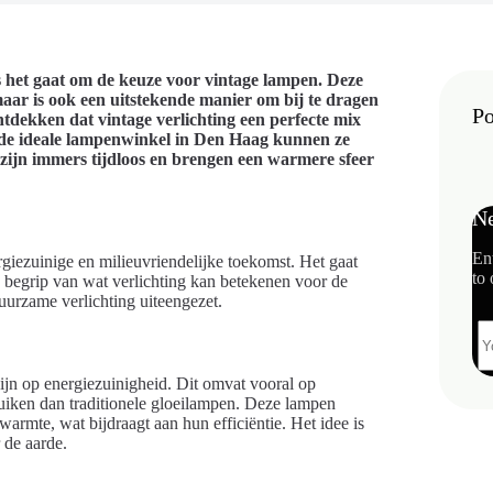
s het gaat om de keuze voor vintage lampen. Deze
 maar is ook een uitstekende manier om bij te dragen
Po
ntdekken dat vintage verlichting een perfecte mix
ar de ideale lampenwinkel in Den Haag kunnen ze
n zijn immers tijdloos en brengen een warmere sfeer
Ne
En
rgiezuinige en milieuvriendelijke toekomst. Het gaat
to 
 begrip van wat verlichting kan betekenen voor de
urzame verlichting uiteengezet.
zijn op energiezuinigheid. Dit omvat vooral op
uiken dan traditionele gloeilampen. Deze lampen
armte, wat bijdraagt aan hun efficiëntie. Het idee is
 de aarde.