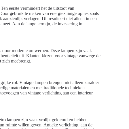
 Ten eerste vermindert het de uitstoot van
. Door gebruik te maken van energiezuinige opties zoals
anzienlijk verlagen. Dit resulteert niet alleen in een
aneet. Aan de lange termijn, de investering in
n is door moderne ontwerpen. Deze lampen zijn vaak
thenticiteit uit. Klanten kiezen voor vintage vanwege de
et zich meebrengt.
ngrijke rol. Vintage lampen brengen niet alleen karakter
ige materialen en met traditionele technieken
 toevoegen van vintage verlichting aan een interieur
Retro lampen zijn vaak vrolijk gekleurd en hebben
un ruimte willen geven. Antieke verlichting, aan de