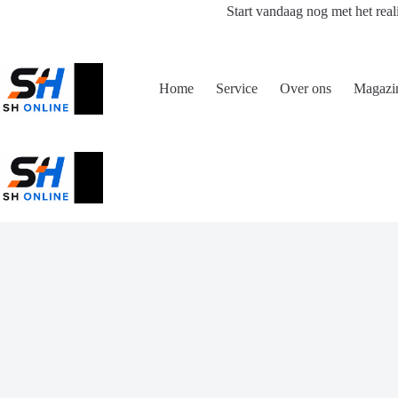
Ga
Start vandaag nog met het real
naar
de
inhoud
Home
Service
Over ons
Magazi