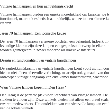
Vintage hanglampen en hun aantrekkingskracht
Vintage hanglampen bieden een unieke mogelijkheid om karakter toe te 
functioneel, maar ook esthetisch aantrekkelijk, wat ze tot een slimme k
creëren.
Jaren 70 hanglampen: Een iconische keuze
De jaren 70 hanglampen vertegenwoordigen een belangrijk tijdperk in 
levendige kleuren zijn deze lampen een gespreksonderwerp in elke ruim
worden geïntegreerd in zowel moderne als klassieke interieurs.
Design en functionaliteit van vintage hanglampen
De aantrekkingskracht van vintage hanglampen komt voort uit hun comb
bieden niet alleen sfeervolle verlichting, maar zijn ook gemaakt van
ontworpen vintage hanglamp kan elke kamer transformeren, waardoor het
Waar Vintage lampen kopen in Den Haag?
Den Haag is de perfecte plek voor liefhebbers van vintage lampen. De
stukken te vinden zijn. Deze winkels bieden niet alleen een breed sca
ervaren medewerkers. Het ontdekken van een sfeervolle lamp kan een l
van de lokale winkels.