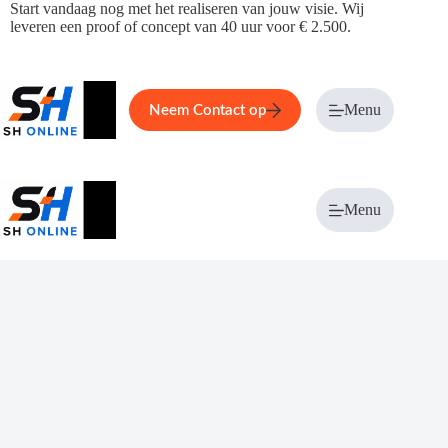
Ga
Start vandaag nog met het realiseren van jouw visie. Wij
naar
leveren een proof of concept van 40 uur voor € 2.500.
de
inhoud
Home
Service
Over ons
Menu
Magazi
Neem Contact op
Menu