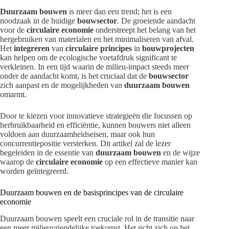
Duurzaam bouwen
is meer dan een trend; het is een
noodzaak in de huidige
bouwsector
. De groeiende aandacht
voor de
circulaire economie
onderstreept het belang van het
hergebruiken van materialen en het minimaliseren van afval.
Het
integreren
van
circulaire principes
in
bouwprojecten
kan helpen om de ecologische voetafdruk significant te
verkleinen. In een tijd waarin de milieu-impact steeds meer
onder de aandacht komt, is het cruciaal dat de
bouwsector
zich aanpast en de mogelijkheden van
duurzaam bouwen
omarmt.
Door te kiezen voor innovatieve strategieën die focussen op
herbruikbaarheid en efficiëntie, kunnen bouwers niet alleen
voldoen aan duurzaamheidseisen, maar ook hun
concurrentiepositie versterken. Dit artikel zal de lezer
begeleiden in de essentie van
duurzaam bouwen
en de wijze
waarop de
circulaire economie
op een effectieve manier kan
worden geïntegreerd.
Duurzaam bouwen en de basisprincipes van de circulaire
economie
Duurzaam bouwen speelt een cruciale rol in de transitie naar
een meer milieuvriendelijke toekomst. Het richt zich op het