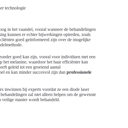
oog in het vaandel, vooral wanneer de behandelingen
sing kunnen er echter bijwerkingen optreden, zoals
t cliënten goed geïnformeerd zijn over de mogelijke
andelmethode.
jzonder goed kan zijn, vooral voor individuen met een
op het melanine, waardoor het haar efficiënter kan
ft geleid tot een groeiend aantal
bel en kan minder succesvol zijn dan
professionele
es inwinnen bij experts voordat ze een diode laser
behandelingen zal niet alleen helpen om de gewenste
n veilige manier wordt behandeld.