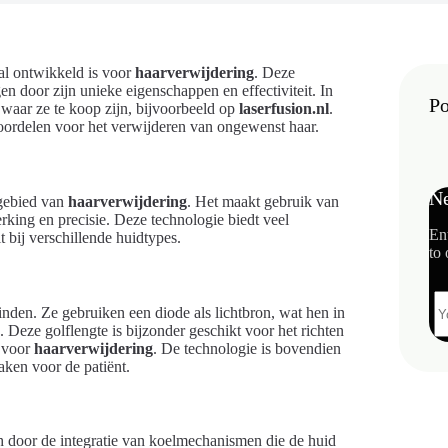
al ontwikkeld is voor
haarverwijdering
. Deze
n door zijn unieke eigenschappen en effectiviteit. In
Po
n waar ze te koop zijn, bijvoorbeeld op
laserfusion.nl
.
voordelen voor het verwijderen van ongewenst haar.
Ne
 gebied van
haarverwijdering
. Het maakt gebruik van
werking en precisie. Deze technologie biedt veel
En
t bij verschillende huidtypes.
to 
nden. Ze gebruiken een diode als lichtbron, wat hen in
n. Deze golflengte is bijzonder geschikt voor het richten
n voor
haarverwijdering
. De technologie is bovendien
aken voor de patiënt.
 door de integratie van koelmechanismen die de huid