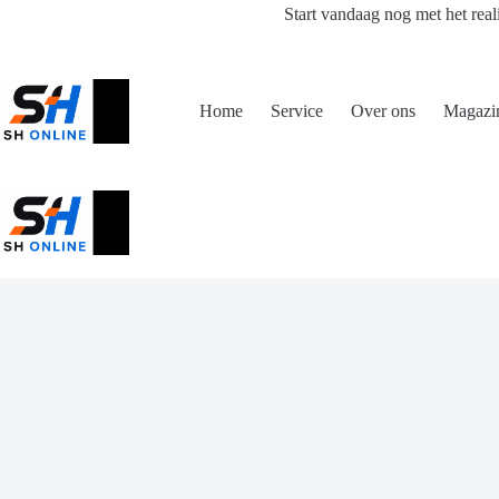
Ga
Start vandaag nog met het real
naar
de
inhoud
Home
Service
Over ons
Magazi