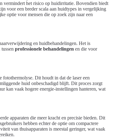
 vermindert het risico op huidirritatie. Bovendien biedt
zijn voor een breder scala aan huidtypes in vergelijking
jke optie voor mensen die op zoek zijn naar een
haarverwijdering en huidbehandelingen. Het is
n tussen
professionele behandelingen
en die voor
 fotothermolyse. Dit houdt in dat de laser een
 omliggende huid onbeschadigd blijft. Dit proces zorgt
uur kan vaak hogere energie-instellingen hanteren, wat
de apparaten die meer kracht en precisie bieden. Dit
isgebruikers hebben echter de optie om compactere
iviteit van thuisapparaten is meestal geringer, wat vaak
ereiken.