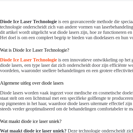
Diode Ice Laser Technologie
is een geavanceerde methode die specia
technologie onderscheidt zich van andere vormen van laserbehandelinge
dit artikel wordt uitgelicht wat diode lasers zijn, hoe ze functioneren e
Het doel is om een compleet begrip te bieden van diodelasers en hun 
Wat is Diode Ice Laser Technologie?
Diode Ice Laser Technologie
is een innovatieve ontwikkeling op het
diode lasers, een type laser dat zich onderscheidt door zijn efficiënte 
voordelen, waaronder snellere behandelingen en een grotere effectivitei
Algemene uitleg over diode lasers
Diode lasers worden vaak ingezet voor medische en cosmetische doelei
staat stelt om een lichtstraal met een specifieke golflengte te producere
op pigmenten in het haar, waardoor diode lasers uitermate effectief zij
steeds verder geoptimaliseerd om de behandelingen comfortabeler te m
Wat maakt diode ice laser uniek?
Wat maakt diode ice laser uniek?
Deze technologie onderscheidt zich