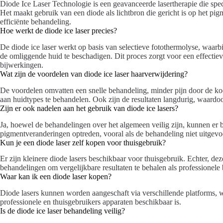
Diode Ice Laser Technologie is een geavanceerde lasertherapie die spec
Het maakt gebruik van een diode als lichtbron die gericht is op het pigme
efficiënte behandeling.
Hoe werkt de diode ice laser precies?
De diode ice laser werkt op basis van selectieve fotothermolyse, waarbij
de omliggende huid te beschadigen. Dit proces zorgt voor een effecti
bijwerkingen.
Wat zijn de voordelen van diode ice laser haarverwijdering?
De voordelen omvatten een snelle behandeling, minder pijn door de ko
aan huidtypes te behandelen. Ook zijn de resultaten langdurig, waardoo
Zijn er ook nadelen aan het gebruik van diode ice lasers?
Ja, hoewel de behandelingen over het algemeen veilig zijn, kunnen er bi
pigmentveranderingen optreden, vooral als de behandeling niet uitgevo
Kun je een diode laser zelf kopen voor thuisgebruik?
Er zijn kleinere diode lasers beschikbaar voor thuisgebruik. Echter, de
behandelingen om vergelijkbare resultaten te behalen als professionele
Waar kan ik een diode laser kopen?
Diode lasers kunnen worden aangeschaft via verschillende platforms, wa
professionele en thuisgebruikers apparaten beschikbaar is.
Is de diode ice laser behandeling veilig?