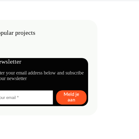
pular projects
wsletter
ter your email address below and subscribe
our newsletter
Meld je
aan