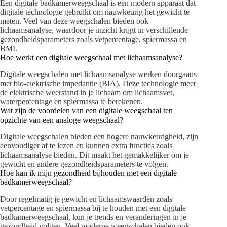
Een digitale badkamerweegschaal is een modern apparaat dat
digitale technologie gebruikt om nauwkeurig het gewicht te
meten. Veel van deze weegschalen bieden ook
lichaamsanalyse, waardoor je inzicht krijgt in verschillende
gezondheidsparameters zoals vetpercentage, spiermassa en
BMI.
Hoe werkt een digitale weegschaal met lichaamsanalyse?
Digitale weegschalen met lichaamsanalyse werken doorgaans
met bio-elektrische impedantie (BIA). Deze technologie meet
de elektrische weerstand in je lichaam om lichaamsvet,
waterpercentage en spiermassa te berekenen.
Wat zijn de voordelen van een digitale weegschaal ten
opzichte van een analoge weegschaal?
Digitale weegschalen bieden een hogere nauwkeurigheid, zijn
eenvoudiger af te lezen en kunnen extra functies zoals
lichaamsanalyse bieden. Dit maakt het gemakkelijker om je
gewicht en andere gezondheidsparameters te volgen.
Hoe kan ik mijn gezondheid bijhouden met een digitale
badkamerweegschaal?
Door regelmatig je gewicht en lichaamswaarden zoals
vetpercentage en spiermassa bij te houden met een digitale
badkamerweegschaal, kun je trends en veranderingen in je
gezondheid volgen. Veel moderne weegschalen bieden ook