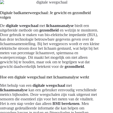
Digitale badkamerweegschaal: Je gewicht en gezondheid
volgen
De
digitale weegschaal
met
lichaamsanalyse
biedt een
uitgebreide methode om
gezondheid
en welzijn te monitoren.
Door gebruik te maken van bio-elektrische impedantie (BIA),
kan deze technologie betrouwbare gegevens geven over de
lichaamssamenstelling. Bij het weegproces wordt er een kleine
elektrische stroom door het lichaam gestuurd, wat helpt bij het
meten van percentage lichaamsvet, spiermassa en
waterpercentage. Dit maakt het mogelijk om niet alleen
gewicht bij te houden, maar ook om te begrijpen wat dat
gewicht daadwerkelijk betekent voor de
gezondheid
.
Hoe een digitale weegschaal met lichaamsanalyse werkt
Met behulp van een
digitale weegschaal
met
lichaamsanalyse
kan een gebruiker eenvoudig verschillende
metrics bijhouden. Deze weegschalen zijn vaak uitgerust met
sensoren die essentieel zijn voor het meten van de vitaliteit.
Het is een stap verder dan alleen
BMI berekenen
. Men
ontvangt gedetailleerde informatie die kan helpen om
gezondere keuzes te maken en fitnessdoelen te bereiken.