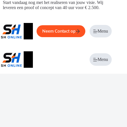
Ga
Start vandaag nog met het realiseren van jouw visie. Wij
naar
leveren een proof of concept van 40 uur voor € 2.500.
de
inhoud
Home
Service
Over ons
Menu
Magazi
Neem Contact op
Menu