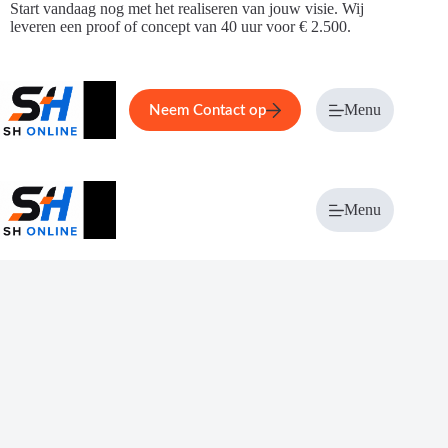
Ga
Start vandaag nog met het realiseren van jouw visie. Wij
naar
leveren een proof of concept van 40 uur voor € 2.500.
de
inhoud
Home
Service
Over ons
Menu
Magazi
Neem Contact op
Menu