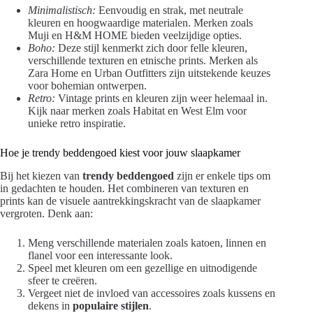
Minimalistisch:
Eenvoudig en strak, met neutrale
kleuren en hoogwaardige materialen. Merken zoals
Muji en H&M HOME bieden veelzijdige opties.
Boho:
Deze stijl kenmerkt zich door felle kleuren,
verschillende texturen en etnische prints. Merken als
Zara Home en Urban Outfitters zijn uitstekende keuzes
voor bohemian ontwerpen.
Retro:
Vintage prints en kleuren zijn weer helemaal in.
Kijk naar merken zoals Habitat en West Elm voor
unieke retro inspiratie.
Hoe je trendy beddengoed kiest voor jouw slaapkamer
Bij het kiezen van
trendy beddengoed
zijn er enkele tips om
in gedachten te houden. Het combineren van texturen en
prints kan de visuele aantrekkingskracht van de slaapkamer
vergroten. Denk aan:
Meng verschillende materialen zoals katoen, linnen en
flanel voor een interessante look.
Speel met kleuren om een gezellige en uitnodigende
sfeer te creëren.
Vergeet niet de invloed van accessoires zoals kussens en
dekens in
populaire stijlen
.