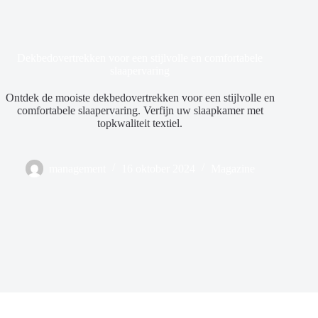
Dekbedovertrekken voor een stijlvolle en comfortabele
slaapervaring
Ontdek de mooiste dekbedovertrekken voor een stijlvolle en
comfortabele slaapervaring. Verfijn uw slaapkamer met
topkwaliteit textiel.
management
16 oktober 2024
Magazine