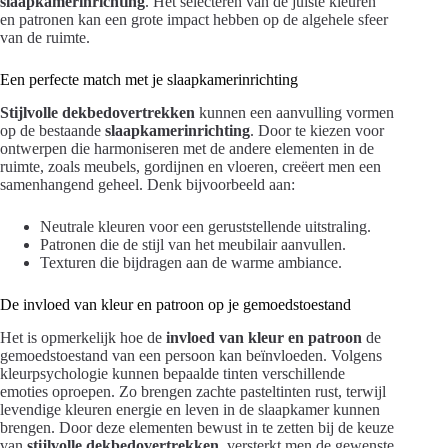
slaapkamerinrichting
. Het selecteren van de juiste kleuren
en patronen kan een grote impact hebben op de algehele sfeer
van de ruimte.
Een perfecte match met je slaapkamerinrichting
Stijlvolle dekbedovertrekken
kunnen een aanvulling vormen
op de bestaande
slaapkamerinrichting
. Door te kiezen voor
ontwerpen die harmoniseren met de andere elementen in de
ruimte, zoals meubels, gordijnen en vloeren, creëert men een
samenhangend geheel. Denk bijvoorbeeld aan:
Neutrale kleuren voor een geruststellende uitstraling.
Patronen die de stijl van het meubilair aanvullen.
Texturen die bijdragen aan de warme ambiance.
De invloed van kleur en patroon op je gemoedstoestand
Het is opmerkelijk hoe de
invloed van kleur en patroon
de
gemoedstoestand van een persoon kan beïnvloeden. Volgens
kleurpsychologie kunnen bepaalde tinten verschillende
emoties oproepen. Zo brengen zachte pasteltinten rust, terwijl
levendige kleuren energie en leven in de slaapkamer kunnen
brengen. Door deze elementen bewust in te zetten bij de keuze
van
stijlvolle dekbedovertrekken
, versterkt men de gewenste