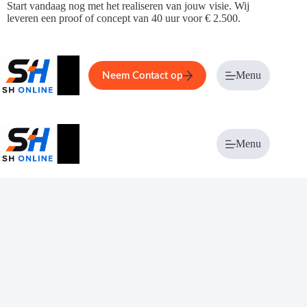
Ga
Start vandaag nog met het realiseren van jouw visie. Wij
naar
leveren een proof of concept van 40 uur voor € 2.500.
de
inhoud
Home
Service
Over ons
Menu
Magazi
Neem Contact op
Menu