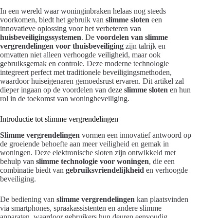
In een wereld waar woninginbraken helaas nog steeds
voorkomen, biedt het gebruik van
slimme sloten
een
innovatieve oplossing voor het verbeteren van
huisbeveiligingssystemen
. De
voordelen van slimme
vergrendelingen voor thuisbeveiliging
zijn talrijk en
omvatten niet alleen verhoogde veiligheid, maar ook
gebruiksgemak en controle. Deze moderne technologie
integreert perfect met traditionele beveiligingsmethoden,
waardoor huiseigenaren gemoedsrust ervaren. Dit artikel zal
dieper ingaan op de voordelen van deze
slimme sloten
en hun
rol in de toekomst van woningbeveiliging.
Introductie tot slimme vergrendelingen
Slimme vergrendelingen
vormen een innovatief antwoord op
de groeiende behoefte aan meer veiligheid en gemak in
woningen. Deze elektronische sloten zijn ontwikkeld met
behulp van
slimme technologie voor woningen
, die een
combinatie biedt van
gebruiksvriendelijkheid
en verhoogde
beveiliging.
De bediening van
slimme vergrendelingen
kan plaatsvinden
via smartphones, spraakassistenten en andere slimme
apparaten, waardoor gebruikers hun deuren eenvoudig