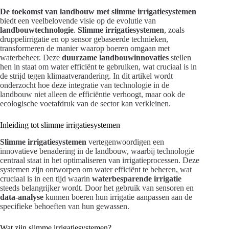
De toekomst van landbouw met slimme irrigatiesystemen
biedt een veelbelovende visie op de evolutie van
landbouwtechnologie
.
Slimme irrigatiesystemen
, zoals
druppelirrigatie en op sensor gebaseerde technieken,
transformeren de manier waarop boeren omgaan met
waterbeheer. Deze
duurzame landbouwinnovaties
stellen
hen in staat om water efficiënt te gebruiken, wat cruciaal is in
de strijd tegen klimaatverandering. In dit artikel wordt
onderzocht hoe deze integratie van technologie in de
landbouw niet alleen de efficiëntie verhoogt, maar ook de
ecologische voetafdruk van de sector kan verkleinen.
Inleiding tot slimme irrigatiesystemen
Slimme irrigatiesystemen
vertegenwoordigen een
innovatieve benadering in de landbouw, waarbij technologie
centraal staat in het optimaliseren van irrigatieprocessen. Deze
systemen zijn ontworpen om water efficiënt te beheren, wat
cruciaal is in een tijd waarin
waterbesparende irrigatie
steeds belangrijker wordt. Door het gebruik van sensoren en
data-analyse
kunnen boeren hun irrigatie aanpassen aan de
specifieke behoeften van hun gewassen.
Wat zijn slimme irrigatiesystemen?