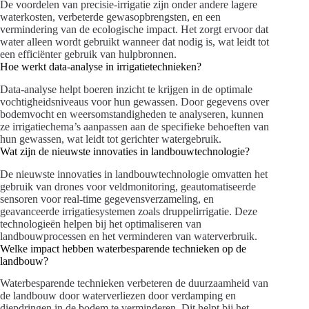
De voordelen van precisie-irrigatie zijn onder andere lagere
waterkosten, verbeterde gewasopbrengsten, en een
vermindering van de ecologische impact. Het zorgt ervoor dat
water alleen wordt gebruikt wanneer dat nodig is, wat leidt tot
een efficiënter gebruik van hulpbronnen.
Hoe werkt data-analyse in irrigatietechnieken?
Data-analyse helpt boeren inzicht te krijgen in de optimale
vochtigheidsniveaus voor hun gewassen. Door gegevens over
bodemvocht en weersomstandigheden te analyseren, kunnen
ze irrigatiechema’s aanpassen aan de specifieke behoeften van
hun gewassen, wat leidt tot gerichter watergebruik.
Wat zijn de nieuwste innovaties in landbouwtechnologie?
De nieuwste innovaties in landbouwtechnologie omvatten het
gebruik van drones voor veldmonitoring, geautomatiseerde
sensoren voor real-time gegevensverzameling, en
geavanceerde irrigatiesystemen zoals druppelirrigatie. Deze
technologieën helpen bij het optimaliseren van
landbouwprocessen en het verminderen van waterverbruik.
Welke impact hebben waterbesparende technieken op de
landbouw?
Waterbesparende technieken verbeteren de duurzaamheid van
de landbouw door waterverliezen door verdamping en
diepdringen in de bodem te verminderen. Dit helpt bij het