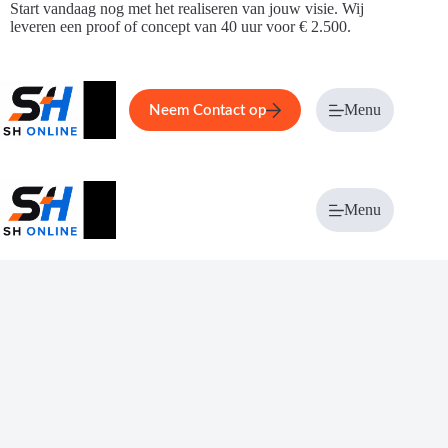
Ga
Start vandaag nog met het realiseren van jouw visie. Wij
naar
leveren een proof of concept van 40 uur voor € 2.500.
de
inhoud
Home
Service
Over ons
Menu
Magazi
Neem Contact op
Menu