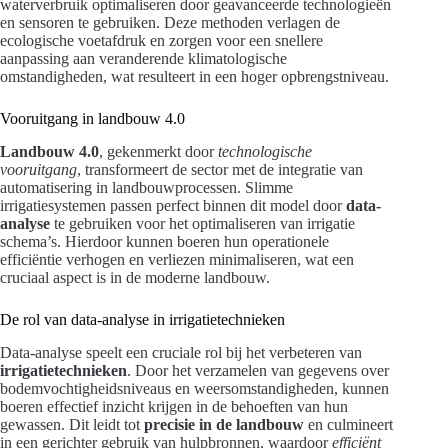
waterverbruik optimaliseren door geavanceerde technologieën
en sensoren te gebruiken. Deze methoden verlagen de
ecologische voetafdruk en zorgen voor een snellere
aanpassing aan veranderende klimatologische
omstandigheden, wat resulteert in een hoger opbrengstniveau.
Vooruitgang in landbouw 4.0
Landbouw 4.0
, gekenmerkt door
technologische
vooruitgang
, transformeert de sector met de integratie van
automatisering in landbouwprocessen. Slimme
irrigatiesystemen passen perfect binnen dit model door
data-
analyse
te gebruiken voor het optimaliseren van irrigatie
schema’s. Hierdoor kunnen boeren hun operationele
efficiëntie verhogen en verliezen minimaliseren, wat een
cruciaal aspect is in de moderne landbouw.
De rol van data-analyse in irrigatietechnieken
Data-analyse speelt een cruciale rol bij het verbeteren van
irrigatietechnieken
. Door het verzamelen van gegevens over
bodemvochtigheidsniveaus en weersomstandigheden, kunnen
boeren effectief inzicht krijgen in de behoeften van hun
gewassen. Dit leidt tot
precisie in de landbouw
en culmineert
in een gerichter gebruik van hulpbronnen, waardoor
efficiënt