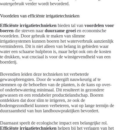
watergebruik
verder wordt bevorderd.
Voordelen van efficiënte irrigatietechnieken
Efficiënte irrigatietechnieken
bieden tal van
voordelen voor
boeren
die streven naar
duurzame groei
en economische
voordelen. Door gebruik te maken van slimme
irrigatiesystemen kunnen boeren het waterverbruik aanzienlijk
verminderen. Dit is niet alleen van belang in gebieden waar
water een schaarse hulpbron is, maar helpt ook om de kosten
te drukken, wat cruciaal is voor de winstgevendheid van een
boerderij.
Bovendien leiden deze technieken tot verbeterde
gewasopbrengsten. Door de watergift nauwkeurig af te
stemmen op de behoeften van de planten, is de kans op over-
of onderbewatering minimaal. Dit resulteert in gezondere
gewassen en een rendabeler productielandschap. Boeren
ontdekken dat door slim te irrigeren, ze ook de
bodemgezondheid kunnen verbeteren, wat op lange termijn de
duurzaamheid van hun landbouwpraktijken bevordert.
Daarnaast speelt de ecologische impact een belangrijke rol.
Efficiënte irrigatietechnieken
helpen bij het verlagen van het