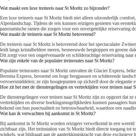
Wat maakt een luxe treinreis naar St Moritz zo bijzonder?
Een luxe treinreis naar St Moritz biedt niet alleen uitzonderlijk comf
Alpenlandschap. Tijdens de reis kunnen reizigers genieten van eerstekla
panoramische ramen die zorgen voor een onvergetelijke reiservaring d
Wat maakt de treinreis naar St Moritz betoverend?
De treinreis naar St Moritz is betoverend door het spectaculaire Zwits
leidt langs kristalheldere meren, besneeuwde bergtoppen en groene dal
Dit zorgt voor een ongeëvenaarde en schilderachtige reiservaring naar
Wat zijn enkele van de populaire treinroutes naar St Moritz?
Populaire treinroutes naar St Moritz omvatten de Glacier Express, be
Bernina Express, beroemd om hoge bergpassen en schitterende landsch
vervoersmiddelen; ze zijn hoogtepunten op zichzelf door de elegantie e
Hoe zit het met de dienstregelingen en vertrektijden voor treinen naar 
De dienstregelingen voor treinen naar St Moritz zijn zo opgezet dat ze r
vertrektijden en diverse boekingsmogelijkheden kunnen passagiers hun r
bekend om hun punctualiteit en betrouwbaarheid, waardoor een naadloz
Wat kan ik verwachten bij aankomst in St Moritz?
Bij aankomst in St Moritz worden reizigers verwelkomd in een wereld v
zichtbaar zijn. Het treinstation van St Moritz biedt directe toegang tot
winkels, wat bijdraagt aan de aantrekkingskracht van deze exclusieve