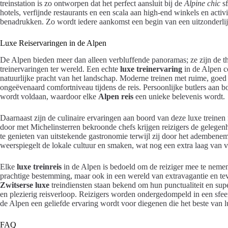
treinstation is zo ontworpen dat het perfect aansluit bij de
Alpine chic
sf
hotels, verfijnde restaurants en een scala aan high-end winkels en activ
benadrukken. Zo wordt iedere aankomst een begin van een uitzonderlij
Luxe Reiservaringen in de Alpen
De Alpen bieden meer dan alleen verbluffende panoramas; ze zijn de th
treinervaringen ter wereld. Een echte
luxe treinervaring
in de Alpen c
natuurlijke pracht van het landschap. Moderne treinen met ruime, goed
ongeëvenaard comfortniveau tijdens de reis. Persoonlijke butlers aan b
wordt voldaan, waardoor elke
Alpen reis
een unieke belevenis wordt.
Daarnaast zijn de culinaire ervaringen aan boord van deze luxe treinen
door met Michelinsterren bekroonde chefs krijgen reizigers de gelege
te genieten van uitstekende gastronomie terwijl zij door het adembene
weerspiegelt de lokale cultuur en smaken, wat nog een extra laag van ve
Elke
luxe treinreis
in de Alpen is bedoeld om de reiziger mee te nemen 
prachtige bestemming, maar ook in een wereld van extravagantie en tev
Zwitserse luxe
treindiensten staan bekend om hun punctualiteit en supe
en plezierig reisverloop. Reizigers worden ondergedompeld in een sfe
de Alpen een geliefde ervaring wordt voor diegenen die het beste van l
FAQ