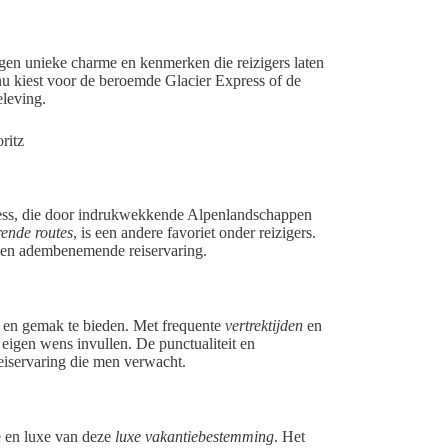
igen unieke charme en kenmerken die reizigers laten
nu kiest voor de beroemde Glacier Express of de
eleving.
ess, die door indrukwekkende Alpenlandschappen
rende routes
, is een andere favoriet onder reizigers.
 een adembenemende reiservaring.
t en gemak te bieden. Met frequente
vertrektijden
en
eigen wens invullen. De punctualiteit en
eiservaring die men verwacht.
e en luxe van deze
luxe vakantiebestemming
. Het