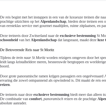
De reis begint met het instappen in een van de luxueuze treinen die n
prachtige uitzichten op het
Alpenlandschap
, bieden deze treinen een
van eersteklas service met gourmet maaltijden, ruime zitplaatsen, en 
Deze treinreis door Zwitserland naar de
exclusieve bestemming
St Mor
schoonheid
van het
Alpenlandschap
dat langsraast, maakt deze
luxe 
De Betoverende Reis naar St Moritz
Tijdens de
trein naar St Moritz
worden reizigers omgeven door het spec
leidt langs kristalheldere meren, besneeuwde bergtoppen en weelderig
boord.
Door grote panoramische ramen krijgen passagiers een ongeëvenaard
A
ervaring die zowel ontspannend als opwindend is. Dit maakt de reis e
reizen
.
De treinreis naar deze
exclusieve bestemming
biedt meer dan alleen tr
De combinatie van
comfort
,
panoramisch reizen
en de prachtige
Alpen
absolute aanrader.