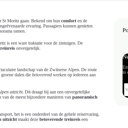
aar St Moritz gaan. Bekend om hun
comfort
en de
 ongeëvenaarde ervaring. Passagiers kunnen genieten
Po
panorama ramen.
itz is een ware traktatie voor de zintuigen. De
treinreis
onvergetelijk.
Ne
En
taculaire landschap van de Zwitserse Alpen. De route
to 
e groene dalen die
betoverend
werken op iedereen aan
lpen uitzicht
. Dit draagt bij aan een onvergetelijke
en van de meest bijzondere manieren van
panoramisch
ansport, het is een onderdeel van de gehele reiservaring.
 uitzicht
maakt deze
betoverende treinreis
een