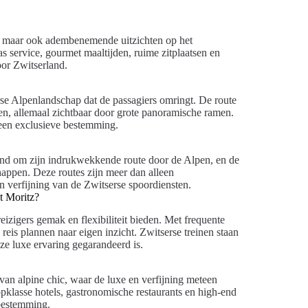
ort, maar ook adembenemende uitzichten op het
s service, gourmet maaltijden, ruime zitplaatsen en
oor Zwitserland.
erse Alpenlandschap dat de passagiers omringt. De route
en, allemaal zichtbaar door grote panoramische ramen.
 een exclusieve bestemming.
kend om zijn indrukwekkende route door de Alpen, en de
appen. Deze routes zijn meer dan alleen
n verfijning van de Zwitserse spoordiensten.
St Moritz?
eizigers gemak en flexibiliteit bieden. Met frequente
eis plannen naar eigen inzicht. Zwitserse treinen staan
e luxe ervaring gegarandeerd is.
an alpine chic, waar de luxe en verfijning meteen
 topklasse hotels, gastronomische restaurants en high-end
 bestemming.