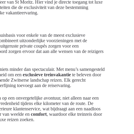
eer van St Moritz. Hier vind je directe toegang tot luxe
iteiten die de exclusiviteit van deze bestemming
ke vakantieervaring.
uisbasis voor enkele van de meest exclusieve
ombineert uitzonderlijke voorzieningen met de
 uitgeruste private coupés zorgen voor een
oord zorgen ervoor dat aan alle wensen van de reizigers
 niets minder dan spectaculair. Met menu’s samengesteld
nheid om een
exclusieve treinvakantie
te beleven door
mende Zwitserse landschap reizen. Elk gerecht
rfijning toevoegt aan de reiservaring.
op een onvergetelijke avontuur, niet alleen naar een
redenheid tijdens elke kilometer van de route. De
rieure klantenservice, wat bijdraagt aan een naadloos
er van weelde en
comfort
, waardoor elke treinreis door
uxe reizen zoeken.