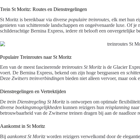
Trein St Moritz: Routes en Dienstregelingen
St Moritz is bereikbaar via diverse
populaire treinroutes
, elk met hun e
genieten van schitterende landschappen en ongeëvenaarde luxe. Of je 
schilderachtige Bernina Express, iedere rit belooft een onvergetelijke b
Populaire Treinroutes naar St Moritz
Een van de meest fascinerende
treinroutes St Moritz
is de Glacier Expr
voert. De Bernina Express, bekend om zijn hoge bergpassen en
schitte
Deze
Zwitsers treinverbindingen
bieden niet alleen vervoer, maar ook
Dienstregelingen en Vertrektijden
De
trein Dienstregeling St Moritz
is ontworpen om optimale flexibilitei
diverse
boekingsmogelijkheden
kunnen reizigers hun
reisplanning
naar 
betrouwbaarheid van de Zwitserse treinen dragen bij aan de naadloze r
Aankomst in St Moritz
Bij
aankomst St Moritz
worden reizigers verwelkomd door de eleganti