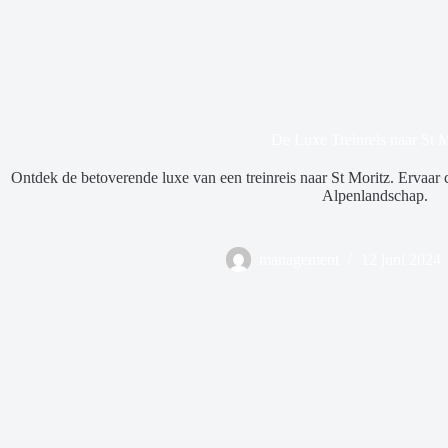
De Luxe Treinreis naar St M
Ontdek de betoverende luxe van een treinreis naar St Moritz. Ervaar 
Alpenlandschap.
management
12 juni 2024