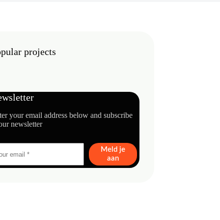
pular projects
wsletter
ter your email address below and subscribe
our newsletter
Meld je
aan