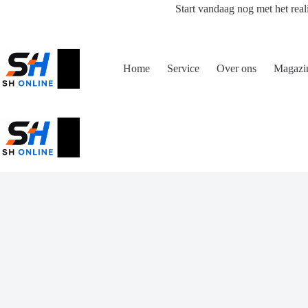
Ga
Start vandaag nog met het real
naar
de
inhoud
Home
Service
Over ons
Magazi