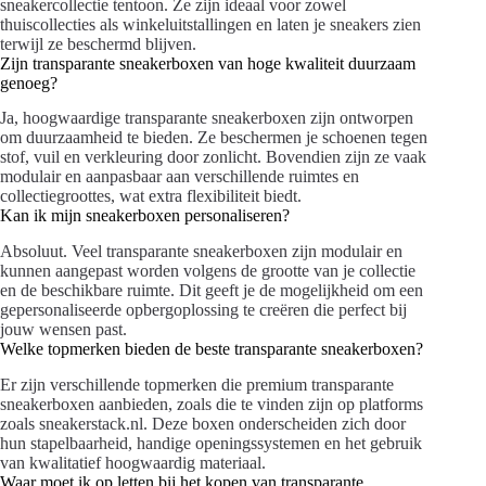
sneakercollectie tentoon. Ze zijn ideaal voor zowel
thuiscollecties als winkeluitstallingen en laten je sneakers zien
terwijl ze beschermd blijven.
Zijn transparante sneakerboxen van hoge kwaliteit duurzaam
genoeg?
Ja, hoogwaardige transparante sneakerboxen zijn ontworpen
om duurzaamheid te bieden. Ze beschermen je schoenen tegen
stof, vuil en verkleuring door zonlicht. Bovendien zijn ze vaak
modulair en aanpasbaar aan verschillende ruimtes en
collectiegroottes, wat extra flexibiliteit biedt.
Kan ik mijn sneakerboxen personaliseren?
Absoluut. Veel transparante sneakerboxen zijn modulair en
kunnen aangepast worden volgens de grootte van je collectie
en de beschikbare ruimte. Dit geeft je de mogelijkheid om een
gepersonaliseerde opbergoplossing te creëren die perfect bij
jouw wensen past.
Welke topmerken bieden de beste transparante sneakerboxen?
Er zijn verschillende topmerken die premium transparante
sneakerboxen aanbieden, zoals die te vinden zijn op platforms
zoals sneakerstack.nl. Deze boxen onderscheiden zich door
hun stapelbaarheid, handige openingssystemen en het gebruik
van kwalitatief hoogwaardig materiaal.
Waar moet ik op letten bij het kopen van transparante