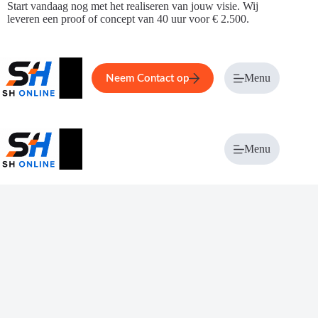
Ga
Start vandaag nog met het realiseren van jouw visie. Wij
naar
leveren een proof of concept van 40 uur voor € 2.500.
de
inhoud
Home
Service
Over ons
Menu
Magazi
Neem Contact op
Menu