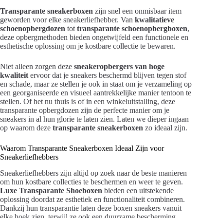
Transparante sneakerboxen
zijn snel een onmisbaar item
geworden voor elke sneakerliefhebber. Van
kwalitatieve
schoenopbergdozen
tot
transparante schoenopbergboxen
,
deze opbergmethoden bieden ongetwijfeld een functionele en
esthetische oplossing om je kostbare collectie te bewaren.
Niet alleen zorgen deze
sneakeropbergers van hoge
kwaliteit
ervoor dat je sneakers beschermd blijven tegen stof
en schade, maar ze stellen je ook in staat om je verzameling op
een georganiseerde en visueel aantrekkelijke manier tentoon te
stellen. Of het nu thuis is of in een winkeluitstalling, deze
transparante opbergdozen zijn de perfecte manier om je
sneakers in al hun glorie te laten zien. Laten we dieper ingaan
op waarom deze
transparante sneakerboxen
zo ideaal zijn.
Waarom Transparante Sneakerboxen Ideaal Zijn voor
Sneakerliefhebbers
Sneakerliefhebbers zijn altijd op zoek naar de beste manieren
om hun kostbare collecties te beschermen en weer te geven.
Luxe Transparante Shoeboxen
bieden een uitstekende
oplossing doordat ze esthetiek en functionaliteit combineren.
Dankzij hun transparantie laten deze boxen sneakers vanuit
elke hoek zien, terwijl ze ook een duurzame bescherming