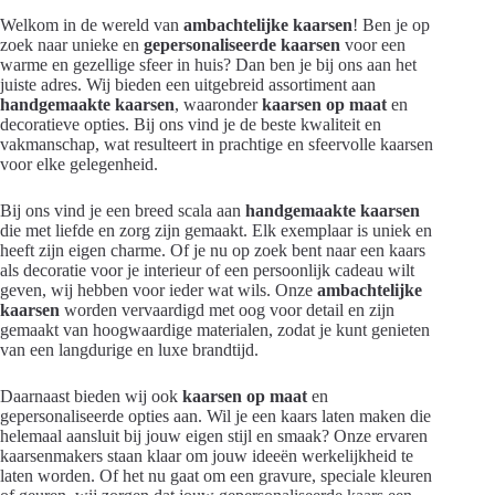
Welkom in de wereld van
ambachtelijke kaarsen
! Ben je op
zoek naar unieke en
gepersonaliseerde kaarsen
voor een
warme en gezellige sfeer in huis? Dan ben je bij ons aan het
juiste adres. Wij bieden een uitgebreid assortiment aan
handgemaakte kaarsen
, waaronder
kaarsen op maat
en
decoratieve opties. Bij ons vind je de beste kwaliteit en
vakmanschap, wat resulteert in prachtige en sfeervolle kaarsen
voor elke gelegenheid.
Bij ons vind je een breed scala aan
handgemaakte kaarsen
die met liefde en zorg zijn gemaakt. Elk exemplaar is uniek en
heeft zijn eigen charme. Of je nu op zoek bent naar een kaars
als decoratie voor je interieur of een persoonlijk cadeau wilt
geven, wij hebben voor ieder wat wils. Onze
ambachtelijke
kaarsen
worden vervaardigd met oog voor detail en zijn
gemaakt van hoogwaardige materialen, zodat je kunt genieten
van een langdurige en luxe brandtijd.
Daarnaast bieden wij ook
kaarsen op maat
en
gepersonaliseerde opties aan. Wil je een kaars laten maken die
helemaal aansluit bij jouw eigen stijl en smaak? Onze ervaren
kaarsenmakers staan klaar om jouw ideeën werkelijkheid te
laten worden. Of het nu gaat om een gravure, speciale kleuren