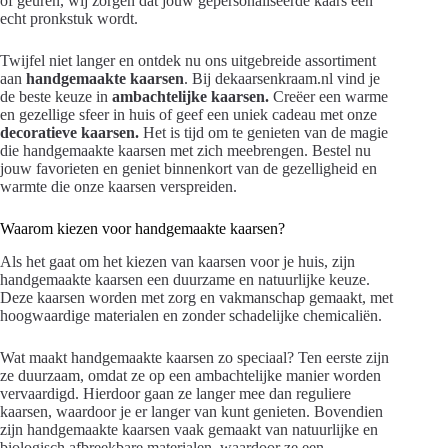
of geuren, wij zorgen dat jouw gepersonaliseerde kaars een
echt pronkstuk wordt.
Twijfel niet langer en ontdek nu ons uitgebreide assortiment
aan
handgemaakte kaarsen
. Bij dekaarsenkraam.nl vind je
de beste keuze in
ambachtelijke kaarsen.
Creëer een warme
en gezellige sfeer in huis of geef een uniek cadeau met onze
decoratieve kaarsen.
Het is tijd om te genieten van de magie
die handgemaakte kaarsen met zich meebrengen. Bestel nu
jouw favorieten en geniet binnenkort van de gezelligheid en
warmte die onze kaarsen verspreiden.
Waarom kiezen voor handgemaakte kaarsen?
Als het gaat om het kiezen van kaarsen voor je huis, zijn
handgemaakte kaarsen een duurzame en natuurlijke keuze.
Deze kaarsen worden met zorg en vakmanschap gemaakt, met
hoogwaardige materialen en zonder schadelijke chemicaliën.
Wat maakt handgemaakte kaarsen zo speciaal? Ten eerste zijn
ze duurzaam, omdat ze op een ambachtelijke manier worden
vervaardigd. Hierdoor gaan ze langer mee dan reguliere
kaarsen, waardoor je er langer van kunt genieten. Bovendien
zijn handgemaakte kaarsen vaak gemaakt van natuurlijke en
biologisch afbreekbare materialen, waardoor ze een