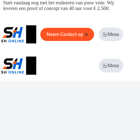
Ga
Start vandaag nog met het realiseren van jouw visie. Wij
naar
leveren een proof of concept van 40 uur voor € 2.500.
de
inhoud
Home
Service
Over ons
Menu
Magazi
Neem Contact op
Menu