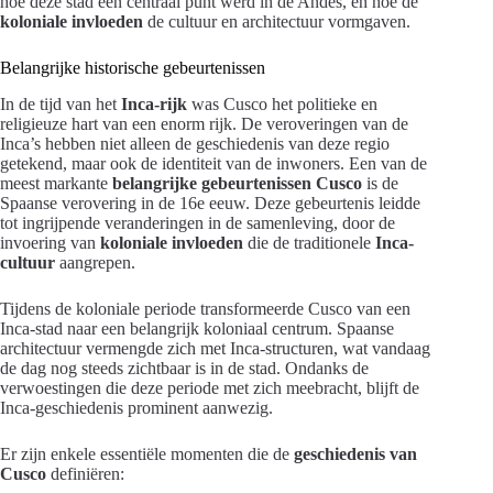
hoe deze stad een centraal punt werd in de Andes, en hoe de
koloniale invloeden
de cultuur en architectuur vormgaven.
Belangrijke historische gebeurtenissen
In de tijd van het
Inca-rijk
was Cusco het politieke en
religieuze hart van een enorm rijk. De veroveringen van de
Inca’s hebben niet alleen de geschiedenis van deze regio
getekend, maar ook de identiteit van de inwoners. Een van de
meest markante
belangrijke gebeurtenissen Cusco
is de
Spaanse verovering in de 16e eeuw. Deze gebeurtenis leidde
tot ingrijpende veranderingen in de samenleving, door de
invoering van
koloniale invloeden
die de traditionele
Inca-
cultuur
aangrepen.
Tijdens de koloniale periode transformeerde Cusco van een
Inca-stad naar een belangrijk koloniaal centrum. Spaanse
architectuur vermengde zich met Inca-structuren, wat vandaag
de dag nog steeds zichtbaar is in de stad. Ondanks de
verwoestingen die deze periode met zich meebracht, blijft de
Inca-geschiedenis prominent aanwezig.
Er zijn enkele essentiële momenten die de
geschiedenis van
Cusco
definiëren: