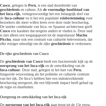
Cusco
, gelegen in
Peru
, is een stad doordrenkt van
geschiedenis
en cultuur. Als
de voormalige hoofdstad van
het Inca-rijk
, vertegenwoordigt het een belangrijk deel van
de
Inca-cultuur
en is het een populaire
reisbestemming
voor
bezoekers die meer willen leren over deze oude beschaving.
De unieke combinatie van Inca- en Spaanse architectuur geeft
Cusco
een karakter dat nergens anders te vinden is. Deze stad
is niet alleen een toegangspoort tot de majestueuze
Machu
Picchu
, maar ook een centrum van culturele belevenissen, dat
elke reiziger uitnodigt om de rijke
geschiedenis
te verkennen.
De rijke geschiedenis van Cusco
De
geschiedenis van Cusco
biedt een fascinerende kijk op de
oorsprong van het Inca-rijk
en de ontwikkeling van de
Inca-cultuur
. Deze stad, gelegen in het hart van
Peru
,
fungeerde eeuwenlang als het politieke en culturele centrum
van het rijk. De Inca’s hebben hier een indrukwekkende
beschaving neergezet, die een blijvende impact heeft gehad op
de regio en daarbuiten.
Oorsprong en ontwikkeling van het Inca-rijk
De
oorsprong van het Inca-rijk
gaat terug tot de 15e eeuw,