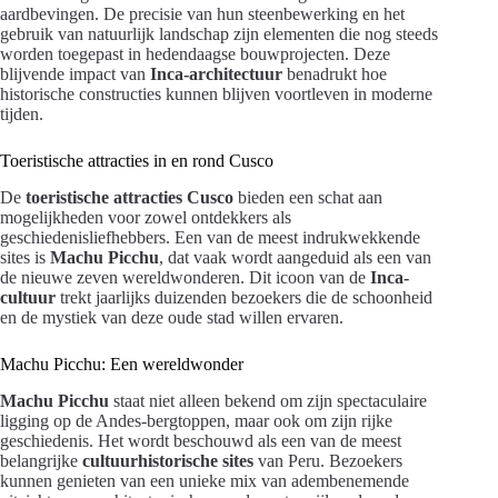
aardbevingen. De precisie van hun steenbewerking en het
gebruik van natuurlijk landschap zijn elementen die nog steeds
worden toegepast in hedendaagse bouwprojecten. Deze
blijvende impact van
Inca-architectuur
benadrukt hoe
historische constructies kunnen blijven voortleven in moderne
tijden.
Toeristische attracties in en rond Cusco
De
toeristische attracties Cusco
bieden een schat aan
mogelijkheden voor zowel ontdekkers als
geschiedenisliefhebbers. Een van de meest indrukwekkende
sites is
Machu Picchu
, dat vaak wordt aangeduid als een van
de nieuwe zeven wereldwonderen. Dit icoon van de
Inca-
cultuur
trekt jaarlijks duizenden bezoekers die de schoonheid
en de mystiek van deze oude stad willen ervaren.
Machu Picchu: Een wereldwonder
Machu Picchu
staat niet alleen bekend om zijn spectaculaire
ligging op de Andes-bergtoppen, maar ook om zijn rijke
geschiedenis. Het wordt beschouwd als een van de meest
belangrijke
cultuurhistorische sites
van Peru. Bezoekers
kunnen genieten van een unieke mix van adembenemende