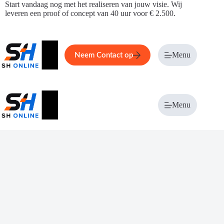
Ga
Start vandaag nog met het realiseren van jouw visie. Wij
naar
leveren een proof of concept van 40 uur voor € 2.500.
de
inhoud
Home
Service
Over ons
Menu
Magazi
Neem Contact op
Menu