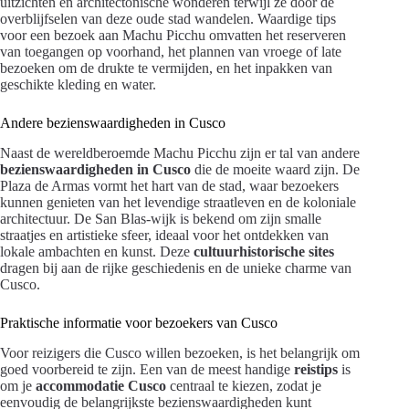
uitzichten en architectonische wonderen terwijl ze door de
overblijfselen van deze oude stad wandelen. Waardige tips
voor een bezoek aan Machu Picchu omvatten het reserveren
van toegangen op voorhand, het plannen van vroege of late
bezoeken om de drukte te vermijden, en het inpakken van
geschikte kleding en water.
Andere bezienswaardigheden in Cusco
Naast de wereldberoemde Machu Picchu zijn er tal van andere
bezienswaardigheden in Cusco
die de moeite waard zijn. De
Plaza de Armas vormt het hart van de stad, waar bezoekers
kunnen genieten van het levendige straatleven en de koloniale
architectuur. De San Blas-wijk is bekend om zijn smalle
straatjes en artistieke sfeer, ideaal voor het ontdekken van
lokale ambachten en kunst. Deze
cultuurhistorische sites
dragen bij aan de rijke geschiedenis en de unieke charme van
Cusco.
Praktische informatie voor bezoekers van Cusco
Voor reizigers die Cusco willen bezoeken, is het belangrijk om
goed voorbereid te zijn. Een van de meest handige
reistips
is
om je
accommodatie Cusco
centraal te kiezen, zodat je
eenvoudig de belangrijkste bezienswaardigheden kunt