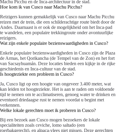
Machu Picchu en de Inca-architectuur in de stad.
Hoe kom ik van Cusco naar Machu Picchu?
Reizigers kunnen gemakkelijk van Cusco naar Machu Picchu
reizen met de trein, die een schilderachtige route biedt door de
Andes. Daarnaast is er ook de mogelijkheid om het Inca-pad
te wandelen, een populaire trekkingroute onder avontuurlijke
reizigers.
Wat zijn enkele populaire bezienswaardigheden in Cusco?
Enkele populaire bezienswaardigheden in Cusco zijn de Plaza
de Armas, het Qorikancha (de Tempel van de Zon) en het fort
van Sacsayhuamán. Deze locaties bieden een kijkje in de rijke
geschiedenis en Inca-cultuur van de stad.
Is hoogteziekte een probleem in Cusco?
Ja, Cusco ligt op een hoogte van ongeveer 3.400 meter, wat
kan leiden tot hoogteziekte. Het is aan te raden om voldoende
tijd te nemen om te acclimatiseren, genoeg water te drinken en
eventueel driedaagse rust te nemen voordat u begint met
verkennen.
Welke lokale gerechten moet ik proberen in Cusco?
Bij een bezoek aan Cusco mogen bezoekers de lokale
specialiteiten zoals ceviche, lomo saltado (een
roerbakgerecht), en alpaca-vlees niet missen. Deze gerechten