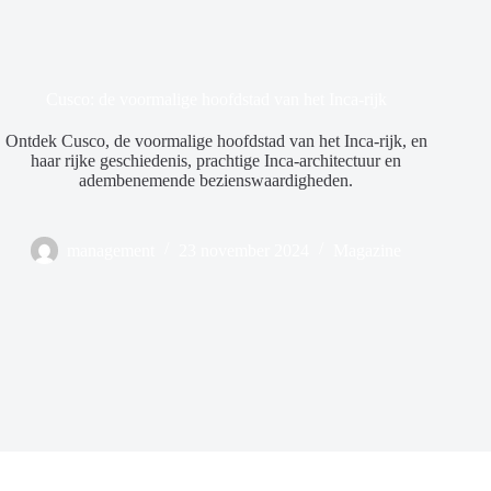
Cusco: de voormalige hoofdstad van het Inca-rijk
Ontdek Cusco, de voormalige hoofdstad van het Inca-rijk, en
haar rijke geschiedenis, prachtige Inca-architectuur en
adembenemende bezienswaardigheden.
management
23 november 2024
Magazine