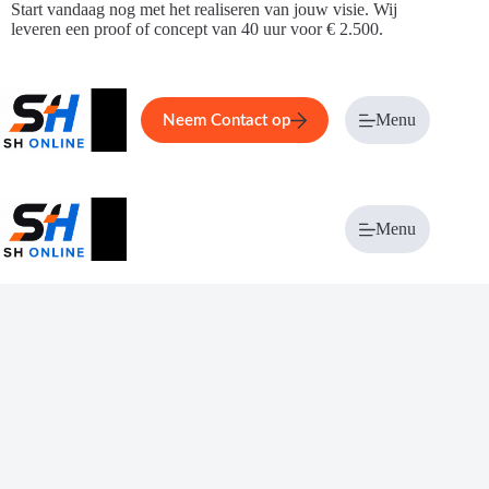
Ga
Start vandaag nog met het realiseren van jouw visie. Wij
naar
leveren een proof of concept van 40 uur voor € 2.500.
de
inhoud
Home
Service
Over ons
Menu
Magazi
Neem Contact op
Menu