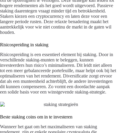
om de opbrengsten te verhogen. Deze strategie kan leiden tot
hogere rendementen als het goed wordt uitgevoerd. Passieve
staking daarentegen vraagt minder tijd en betrokkenheid.
Stakers kiezen een cryptocurrency en laten deze voor een
langere periode rusten. Deze relaxte benadering maakt het
aantrekkelijk voor wie niet continu de markt in de gaten wil
houden.
Risicospreiding in staking
Risicospreiding is een essentieel element bij staking. Door in
verschillende staking-munten te beleggen, kunnen
investeerders hun risico’s minimaliseren. Dit leidt niet alleen
tot een meer gebalanceerde portefeuille, maar helpt ook bij het
optimaliseren van het rendement. Diversificatie zorgt ervoor
dat als een munteenheid achterblijft, de andere investeringen
dit kunnen compenseren. Zo vormt een doordachte aanpak
een solide basis voor een winstgevende staking-strategie.
Beste staking coins om in te investeren
Wanneer het gaat om het maximaliseren van staking
rendement, zijn er enkele populaire cryptovaluta die