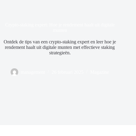
Crypto-staking expert: Hoe je rendement haalt uit digitale
munten
Ontdek de tips van een crypto-staking expert en leer hoe je
rendement haalt uit digitale munten met effectieve staking
strategieën.
management
26 februari 2025
Magazine