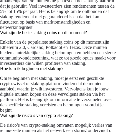
afhankelijk van de munten die je kiest en het staking-platform
dat je gebruikt. Veel investeerders zien rendementen tussen de
5% tot 15% per jaar. Het is belangrijk om te onthouden dat
staking rendement niet gegarandeerd is en dat het kan
fluctueren op basis van marktomstandigheden en
netwerkintegriteit.
Wat zijn de beste staking coins op dit moment?
Enkele van de populairste staking coins op dit moment zijn
Ethereum 2.0, Cardano, Polkadot en Tezos. Deze munten
bieden aantrekkelijke staking beloningen en hebben een sterke
community-ondersteuning, wat ze tot goede opties maakt voor
investeerders die willen profiteren van staking.
Hoe kan ik beginnen met staking?
Om te beginnen met staking, moet je eerst een geschikte
crypto-wissel of staking-platform vinden dat de munten
aanbiedt waarin je wilt investeren. Vervolgens kun je jouw
digitale munten kopen en deze vervolgens staken via het
platform. Het is belangrijk om informatie te verzamelen over
de specifieke staking vereisten en beloningen voordat je
begint.
Wat zijn de risico’s van crypto-staking?
De risico’s van crypto-staking omvatten mogelijk verlies van
je ingezette munten als het netwerk een storing ondervindt of