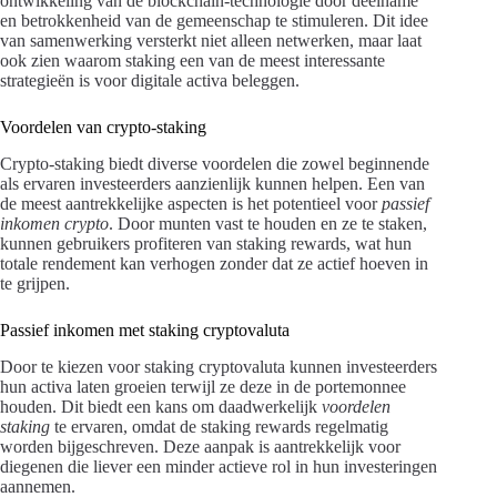
ontwikkeling van de blockchain-technologie door deelname
en betrokkenheid van de gemeenschap te stimuleren. Dit idee
van samenwerking versterkt niet alleen netwerken, maar laat
ook zien waarom staking een van de meest interessante
strategieën is voor digitale activa beleggen.
Voordelen van crypto-staking
Crypto-staking biedt diverse voordelen die zowel beginnende
als ervaren investeerders aanzienlijk kunnen helpen. Een van
de meest aantrekkelijke aspecten is het potentieel voor
passief
inkomen crypto
. Door munten vast te houden en ze te staken,
kunnen gebruikers profiteren van staking rewards, wat hun
totale rendement kan verhogen zonder dat ze actief hoeven in
te grijpen.
Passief inkomen met staking cryptovaluta
Door te kiezen voor staking cryptovaluta kunnen investeerders
hun activa laten groeien terwijl ze deze in de portemonnee
houden. Dit biedt een kans om daadwerkelijk
voordelen
staking
te ervaren, omdat de staking rewards regelmatig
worden bijgeschreven. Deze aanpak is aantrekkelijk voor
diegenen die liever een minder actieve rol in hun investeringen
aannemen.