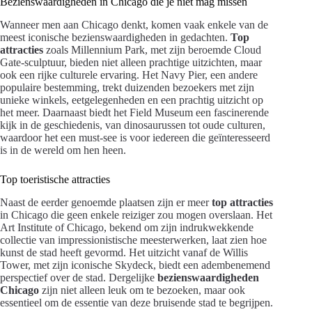
Bezienswaardigheden in Chicago die je niet mag missen
Wanneer men aan Chicago denkt, komen vaak enkele van de
meest iconische bezienswaardigheden in gedachten.
Top
attracties
zoals Millennium Park, met zijn beroemde Cloud
Gate-sculptuur, bieden niet alleen prachtige uitzichten, maar
ook een rijke culturele ervaring. Het Navy Pier, een andere
populaire bestemming, trekt duizenden bezoekers met zijn
unieke winkels, eetgelegenheden en een prachtig uitzicht op
het meer. Daarnaast biedt het Field Museum een fascinerende
kijk in de geschiedenis, van dinosaurussen tot oude culturen,
waardoor het een must-see is voor iedereen die geïnteresseerd
is in de wereld om hen heen.
Top toeristische attracties
Naast de eerder genoemde plaatsen zijn er meer
top attracties
in Chicago die geen enkele reiziger zou mogen overslaan. Het
Art Institute of Chicago, bekend om zijn indrukwekkende
collectie van impressionistische meesterwerken, laat zien hoe
kunst de stad heeft gevormd. Het uitzicht vanaf de Willis
Tower, met zijn iconische Skydeck, biedt een adembenemend
perspectief over de stad. Dergelijke
bezienswaardigheden
Chicago
zijn niet alleen leuk om te bezoeken, maar ook
essentieel om de essentie van deze bruisende stad te begrijpen.