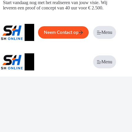
Ga
Start vandaag nog met het realiseren van jouw visie. Wij
naar
leveren een proof of concept van 40 uur voor € 2.500.
de
inhoud
Home
Service
Over ons
Menu
Magazi
Neem Contact op
Menu