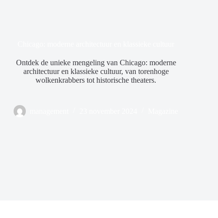
Chicago: moderne architectuur en klassieke cultuur
Ontdek de unieke mengeling van Chicago: moderne
architectuur en klassieke cultuur, van torenhoge
wolkenkrabbers tot historische theaters.
management
23 november 2024
Magazine