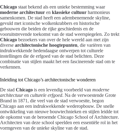
Chicago
staat bekend als een unieke bestemming waar
moderne architectuur
en
klassieke cultuur
harmonieus
samenkomen. De stad heeft een adembenemende skyline,
gevuld met iconische wolkenkrabbers en historische
gebouwen die beiden de rijke geschiedenis en de
vooruitstrevende toekomst van de stad weerspiegelen. Zo trekt
Chicago
bezoekers van over de hele wereld aan met zijn
diverse
architectonische hoogtepunten
, die variëren van
indrukwekkende hedendaagse ontwerpen tot culturele
instellingen die de erfgoed van de stad belichten. Deze
combinatie van stijlen maakt het een fascinerende stad om te
verkennen.
Inleiding tot Chicago’s architectonische wonderen
De stad
Chicago
is een levendig voorbeeld van
moderne
architectuur
en
culturele erfgoed
. Na de verwoestende Grote
Brand in 1871, die veel van de stad verwoestte, begon
Chicago aan een indrukwekkende wederopbouw. De snelle
ontwikkeling van nieuwe bouwtechnieken en stijlen leidde tot
de opkomst van de beroemde Chicago School of Architecture.
Architecten van deze school speelden een essentiële rol in het
vormgeven van de unieke skyline van de stad.