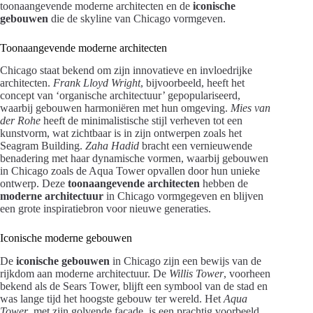
toonaangevende moderne architecten en de
iconische
gebouwen
die de skyline van Chicago vormgeven.
Toonaangevende moderne architecten
Chicago staat bekend om zijn innovatieve en invloedrijke
architecten.
Frank Lloyd Wright
, bijvoorbeeld, heeft het
concept van ‘organische architectuur’ gepopulariseerd,
waarbij gebouwen harmoniëren met hun omgeving.
Mies van
der Rohe
heeft de minimalistische stijl verheven tot een
kunstvorm, wat zichtbaar is in zijn ontwerpen zoals het
Seagram Building.
Zaha Hadid
bracht een vernieuwende
benadering met haar dynamische vormen, waarbij gebouwen
in Chicago zoals de Aqua Tower opvallen door hun unieke
ontwerp. Deze
toonaangevende architecten
hebben de
moderne architectuur
in Chicago vormgegeven en blijven
een grote inspiratiebron voor nieuwe generaties.
Iconische moderne gebouwen
De
iconische gebouwen
in Chicago zijn een bewijs van de
rijkdom aan moderne architectuur. De
Willis Tower
, voorheen
bekend als de Sears Tower, blijft een symbool van de stad en
was lange tijd het hoogste gebouw ter wereld. Het
Aqua
Tower
, met zijn golvende façade, is een prachtig voorbeeld