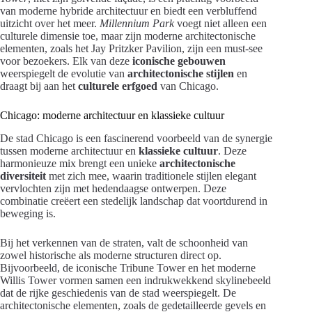
van moderne hybride architectuur en biedt een verbluffend
uitzicht over het meer.
Millennium Park
voegt niet alleen een
culturele dimensie toe, maar zijn moderne architectonische
elementen, zoals het Jay Pritzker Pavilion, zijn een must-see
voor bezoekers. Elk van deze
iconische gebouwen
weerspiegelt de evolutie van
architectonische stijlen
en
draagt bij aan het
culturele erfgoed
van Chicago.
Chicago: moderne architectuur en klassieke cultuur
De stad Chicago is een fascinerend voorbeeld van de synergie
tussen moderne architectuur en
klassieke cultuur
. Deze
harmonieuze mix brengt een unieke
architectonische
diversiteit
met zich mee, waarin traditionele stijlen elegant
vervlochten zijn met hedendaagse ontwerpen. Deze
combinatie creëert een stedelijk landschap dat voortdurend in
beweging is.
Bij het verkennen van de straten, valt de schoonheid van
zowel historische als moderne structuren direct op.
Bijvoorbeeld, de iconische Tribune Tower en het moderne
Willis Tower vormen samen een indrukwekkend skylinebeeld
dat de rijke geschiedenis van de stad weerspiegelt. De
architectonische elementen, zoals de gedetailleerde gevels en