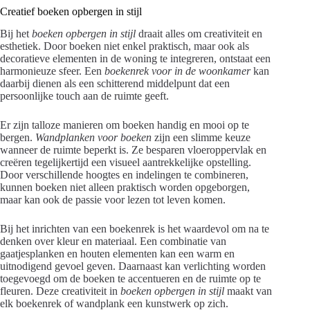
Creatief boeken opbergen in stijl
Bij het
boeken opbergen in stijl
draait alles om creativiteit en
esthetiek. Door boeken niet enkel praktisch, maar ook als
decoratieve elementen in de woning te integreren, ontstaat een
harmonieuze sfeer. Een
boekenrek voor in de woonkamer
kan
daarbij dienen als een schitterend middelpunt dat een
persoonlijke touch aan de ruimte geeft.
Er zijn talloze manieren om boeken handig en mooi op te
bergen.
Wandplanken voor boeken
zijn een slimme keuze
wanneer de ruimte beperkt is. Ze besparen vloeroppervlak en
creëren tegelijkertijd een visueel aantrekkelijke opstelling.
Door verschillende hoogtes en indelingen te combineren,
kunnen boeken niet alleen praktisch worden opgeborgen,
maar kan ook de passie voor lezen tot leven komen.
Bij het inrichten van een boekenrek is het waardevol om na te
denken over kleur en materiaal. Een combinatie van
gaatjesplanken en houten elementen kan een warm en
uitnodigend gevoel geven. Daarnaast kan verlichting worden
toegevoegd om de boeken te accentueren en de ruimte op te
fleuren. Deze creativiteit in
boeken opbergen in stijl
maakt van
elk boekenrek of wandplank een kunstwerk op zich.