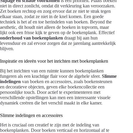
Slijtage en schade voorkomen
is een prioriteit. Plaats boeken
niet in direct zonlicht, omdat dit verkleuring kan veroorzaken.
Zet boeken rechtop en zorg ervoor dat ze niet te strak tegen
elkaar staan, zodat ze niet in de knel komen. Een goede
techniek is het af en toe herindelen van boeken. Beyond the
aesthetic, dit houdt niet alleen de boeken in topvorm, maar
lijkt ook een frisse kijk te geven op de boekenplank. Effectief
onderhoud van boekenplanken
draagt bij aan hun
levensduur en zal ervoor zorgen dat ze jarenlang aantrekkelijk
blijven.
Inspiratie en ideeën voor het inrichten met boekenplanken
Bij het inrichten van een ruimte kunnen boekenplanken
fungeren als een krachtige flair voor de algehele sfeer.
Slimme
indelingen
van boeken en accessoires, zoals boekensteunen
en decoratieve objecten, geven elke boekencollectie een
persoonlijke touch. Door actief te experimenteren met
verschillende opstellingen kan men een interessante visuele
dynamiek creëren die het verschil maakt in elke kamer.
Slimme indelingen en accessoires
Het is cruciaal om creatief te zijn met de indeling van
boekenplanken. Door boeken verticaal en horizontaal af te