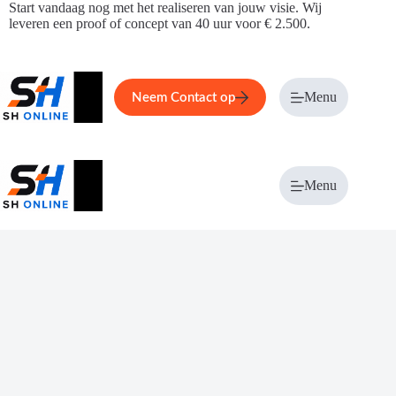
Ga
Start vandaag nog met het realiseren van jouw visie. Wij
naar
leveren een proof of concept van 40 uur voor € 2.500.
de
inhoud
Home
Service
Over ons
Menu
Magazi
Neem Contact op
Menu