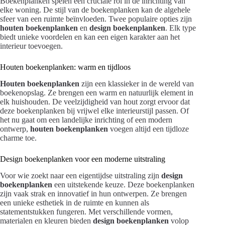
Boekenplanken spelen een cruciale rol in de inrichting van
elke woning. De stijl van de boekenplanken kan de algehele
sfeer van een ruimte beïnvloeden. Twee populaire opties zijn
houten boekenplanken
en
design boekenplanken
. Elk type
biedt unieke voordelen en kan een eigen karakter aan het
interieur toevoegen.
Houten boekenplanken: warm en tijdloos
Houten boekenplanken
zijn een klassieker in de wereld van
boekenopslag. Ze brengen een warm en natuurlijk element in
elk huishouden. De veelzijdigheid van hout zorgt ervoor dat
deze boekenplanken bij vrijwel elke interieurstijl passen. Of
het nu gaat om een landelijke inrichting of een modern
ontwerp,
houten boekenplanken
voegen altijd een tijdloze
charme toe.
Design boekenplanken voor een moderne uitstraling
Voor wie zoekt naar een eigentijdse uitstraling zijn
design
boekenplanken
een uitstekende keuze. Deze boekenplanken
zijn vaak strak en innovatief in hun ontwerpen. Ze brengen
een unieke esthetiek in de ruimte en kunnen als
statementstukken fungeren. Met verschillende vormen,
materialen en kleuren bieden
design boekenplanken
volop