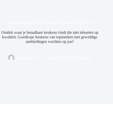
Betaalbare Kwaliteit: Goedkope Keukens Vind Je Hier
Ontdek waar je betaalbare keukens vindt die niet inboeten op
kwaliteit. Goedkope keukens van topmerken met geweldige
aanbiedingen wachten op jou!
management
17 augustus 2024
Magazine