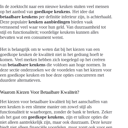
In de zoektocht naar een nieuwe keuken stuiten veel mensen
op het aanbod van
goedkope keukens
. Het idee dat
betaalbare keukens
per definitie inferieur zijn, is achterhaald.
Deze populaire
keuken aanbiedingen
bieden vaak
verrassend veel waar voor hun geld. Van duurzaamheid tot
stijl en functionaliteit; voordelige keukens kunnen alles
bevatten wat een consument wenst.
Het is belangrijk om te weten dat bij het kiezen van een
goedkope keuken de kwaliteit niet in het gedrang hoeft te
komen. Veel merken hebben zich toegelegd op het creëren
van
betaalbare keukens
die voldoen aan hoge normen. In
deze sectie onderzoeken we de voordelen van het kiezen voor
een goedkope keuken en hoe deze opties concurreren met
duurdere alternatieven.
Waarom Kiezen Voor Betaalbare Kwaliteit?
Het kiezen voor betaalbare kwaliteit bij het aanschaffen van
een keuken is een slimme manier om zowel stijl als
functionaliteit te waarborgen, zonder de bank te breken. Zeker
als het gaat om
goedkope keukens
, zijn er talloze opties die
niet alleen aantrekkelijk zijn, maar ook duurzaam. Deze keuze
biedt niet alleen financiële voordelen, maar zorgt ook voor een