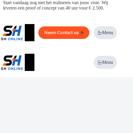
Ga
Start vandaag nog met het realiseren van jouw visie. Wij
naar
leveren een proof of concept van 40 uur voor € 2.500.
de
inhoud
Home
Service
Over ons
Menu
Magazi
Neem Contact op
Menu