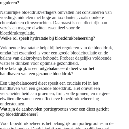
reguleren?
Natuurlijke bloeddrukverlagers omvatten het consumeren van
voedingsmiddelen met hoge antioxidanten, zoals donkere
chocolade en citrusvruchten. Daarnaast is een dieet rijk aan
vezels en magere eiwitten essentieel voor de
bloeddrukregulatie.
Welke rol speelt hydratatie bij bloeddrukbeheersing?
Voldoende hydratatie helpt bij het reguleren van de bloeddruk,
omdat het essentieel is voor een goede bloedcirculatie en de
balans van elektrolyten behoudt. Probeer dagelijks voldoende
water te drinken voor optimale gezondheid.
Hoe belangrijk is een uitgebalanceerd dieet voor het
handhaven van een gezonde bloeddruk?
Een uitgebalanceerd dieet speelt een cruciale rol in het
handhaven van een gezonde bloeddruk. Het omvat een
verscheidenheid aan groenten, fruit, volle granen, en magere
eiwitten die samen een effectieve bloeddrukbeheersing
ondersteunen.
Wat zijn de aanbevolen portiegroottes voor een dieet gericht
op bloeddrukbeheer?
Voor bloeddrukbeheer is het belangrijk om portiegroottes in de
gaten te houden. Denk hierbij aan gematigde maaltijden met