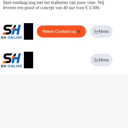
Ga
Start vandaag nog met het realiseren van jouw visie. Wij
naar
leveren een proof of concept van 40 uur voor € 2.500.
de
inhoud
Home
Service
Over ons
Menu
Magazi
Neem Contact op
Menu