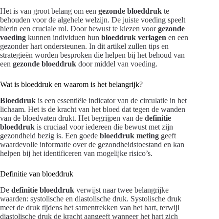
Het is van groot belang om een
gezonde bloeddruk
te
behouden voor de algehele welzijn. De juiste voeding speelt
hierin een cruciale rol. Door bewust te kiezen voor
gezonde
voeding
kunnen individuen hun
bloeddruk verlagen
en een
gezonder hart ondersteunen. In dit artikel zullen tips en
strategieën worden besproken die helpen bij het behoud van
een
gezonde bloeddruk
door middel van voeding.
Wat is bloeddruk en waarom is het belangrijk?
Bloeddruk
is een essentiële indicator van de circulatie in het
lichaam. Het is de kracht van het bloed dat tegen de wanden
van de bloedvaten drukt. Het begrijpen van de
definitie
bloeddruk
is cruciaal voor iedereen die bewust met zijn
gezondheid bezig is. Een goede
bloeddruk meting
geeft
waardevolle informatie over de gezondheidstoestand en kan
helpen bij het identificeren van mogelijke risico’s.
Definitie van bloeddruk
De
definitie bloeddruk
verwijst naar twee belangrijke
waarden: systolische en diastolische druk. Systolische druk
meet de druk tijdens het samentrekken van het hart, terwijl
diastolische druk de kracht aangeeft wanneer het hart zich