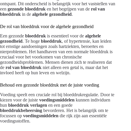
ontspant. Dit onderscheid is belangrijk voor het vaststellen van
een
gezonde bloeddruk
en het begrijpen van de
rol van
bloeddruk
in de
algehele gezondheid
.
De rol van bloeddruk voor de algehele gezondheid
Een gezonde
bloeddruk
is essentieel voor de
algehele
gezondheid
. Te hoge
bloeddruk
, of hypertensie, kan leiden
tot ernstige aandoeningen zoals hartziekten, beroertes en
nierproblemen. Het handhaven van een normale bloeddruk is
cruciaal voor het voorkomen van chronische
gezondheidsproblemen. Mensen dienen zich te realiseren dat
de
rol van bloeddruk
niet alleen een getal is, maar dat het
invloed heeft op hun leven en welzijn.
Behoud een gezonde bloeddruk met de juiste voeding
Voeding speelt een cruciale rol bij bloeddrukregulatie. Door te
kiezen voor de juiste
voedingsmiddelen
kunnen individuen
hun
bloeddruk verlagen
en een goede
bloeddrukbeheersing
bevorderen. Het is belangrijk om te
focussen op
voedingsmiddelen
die rijk zijn aan essentiële
voedingsstoffen.