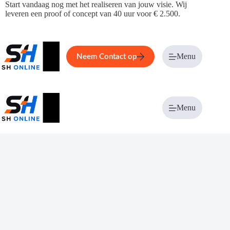
Ga
Start vandaag nog met het realiseren van jouw visie. Wij
naar
leveren een proof of concept van 40 uur voor € 2.500.
de
inhoud
Home
Service
Over ons
Menu
Magazi
Neem Contact op
Menu