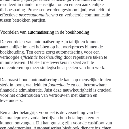
resulteert in minder menselijke fouten en een aanzienlijke
tijdsbesparing. Processen worden gestroomlijnd, wat leidt tot
effectieve
procesautomatisering
en verbeterde communicatie
tussen betrokken partijen.
Voordelen van automatisering in de boekhouding
De voordelen van automatisering zijn talrijk en kunnen
aanzienlijke impact hebben op het werkproces binnen de
boekhouding. Ten eerste zorgt automatisering voor een
verhoogde
efficiëntie boekhouding
door repetitieve taken te
minimaliseren. Dit stelt medewerkers in staat zich te
concentreren op meer strategische aspecten van hun werk.
Daarnaast houdt automatisering de kans op menselijke fouten
sterk in toom, wat leidt tot
foutreductie
en een betrouwbare
financiële administratie. Juist deze nauwkeurigheid is cruciaal
voor het onderhouden van vertrouwen met klanten en
leveranciers.
Een ander belangrijk voordeel is de versnelling van het
facturatieproces, zodat bedrijven hun betalingen eerder
kunnen ontvangen. Dit kan gunstig zijn voor de cashflow van
een onderneming. Automatisering biedt ook diepere inzichten