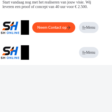
Ga
Start vandaag nog met het realiseren van jouw visie. Wij
naar
leveren een proof of concept van 40 uur voor € 2.500.
de
inhoud
Home
Service
Over ons
Menu
Magazi
Neem Contact op
Menu