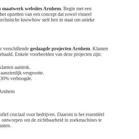
an
maatwerk websites Arnhem
. Begin met een
 het opzetten van een concept dat zowel visueel
n technische knowhow stelt hen in staat om unieke
r verschillende
geslaagde projecten Arnhem
. Klanten
behaald. Enkele voorbeelden van deze projecten zijn:
lanten aantrok.
aanzienlijk vergrootte.
n 30% verhoogde.
fiel cruciaal voor bedrijven. Daarom is het essentiëel
n ontworpen om de zichtbaarheid in zoekmachines te
anten.