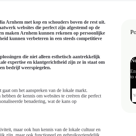
a Arnhem met kop en schouders boven de rest uit.
aatwerk websites die perfect zijn afgestemd op de
Po
laten maken Arnhem kunnen rekenen op persoonlijke
heid kunnen verbeteren in een steeds competitieve
ossingen die niet alleen esthetisch aantrekkelijk
Ne
le expertise en klantgerichtheid zijn ze in staat om
en bedrijf weerspiegelen.
En
to 
t gaat om het aanspreken van de lokale markt.
hebben de kennis om websites te creëren die perfect
rsonaliseerde benadering, wat de kans op
iviteit, maar ook hun kennis van de lokale cultuur en
lijk zijn, maar ook functioneel en gebruiksvriendelijk.