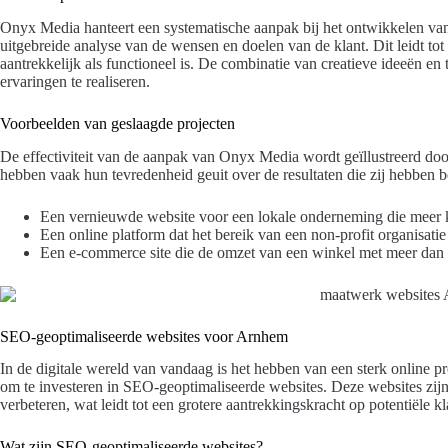
Onyx Media hanteert een systematische aanpak bij het ontwikkelen v
uitgebreide analyse van de wensen en doelen van de klant. Dit leidt tot
aantrekkelijk als functioneel is. De combinatie van creatieve ideeën e
ervaringen te realiseren.
Voorbeelden van geslaagde projecten
De effectiviteit van de aanpak van Onyx Media wordt geïllustreerd doo
hebben vaak hun tevredenheid geuit over de resultaten die zij hebben 
Een vernieuwde website voor een lokale onderneming die meer k
Een online platform dat het bereik van een non-profit organisatie 
Een e-commerce site die de omzet van een winkel met meer da
SEO-geoptimaliseerde websites voor Arnhem
In de digitale wereld van vandaag is het hebben van een sterk online pro
om te investeren in SEO-geoptimaliseerde websites. Deze websites zij
verbeteren, wat leidt tot een grotere aantrekkingskracht op potentiële kl
Wat zijn SEO-geoptimaliseerde websites?