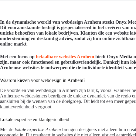
In de dynamische wereld van webdesign Arnhem steekt Onyx Medi
Dit vooraanstaande bedrijf is gespecialiseerd in het creëren van m
unieke behoeften van lokale bedrijven. Klanten die een website 
ondersteuning en deskundig advies, zodat zij hun online zichtbaar
online markt.
Met een focus op
betaalbare websites Arnhem
biedt Onyx Media opl
zijn, maar ook functioneel en gebruiksvriendelijk. Dankzij hun loka
Arnhemse websites te ontwerpen die de individuele identiteit van e
Waarom kiezen voor webdesign in Arnhem?
De voordelen van webdesign in Arnhem zijn talrijk, vooral wanneer he
Arnhemse webdesigners begrijpen de unieke dynamiek van de regio en 
aansluiten bij de wensen van de doelgroep. Dit leidt tot een meer gepe
klanttevredenheid vergroot.
Lokale expertise en klantgerichtheid
Met de
lokale expertise Arnhem
brengen designers niet alleen hun creat
economie in. Dit resulteert in websites die niet alleen visueel aantrekke