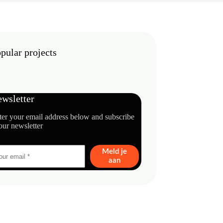
pular projects
wsletter
ter your email address below and subscribe
our newsletter
Meld je
aan