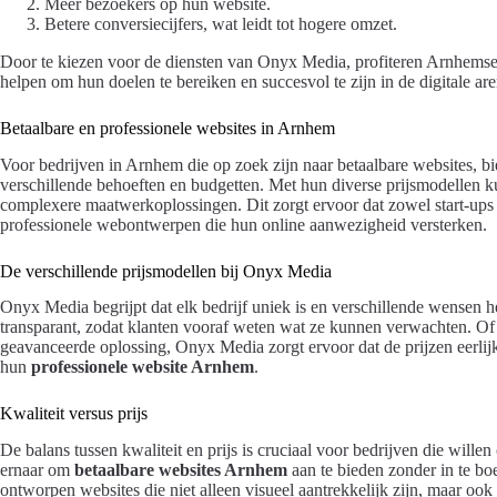
Meer bezoekers op hun website.
Betere conversiecijfers, wat leidt tot hogere omzet.
Door te kiezen voor de diensten van Onyx Media, profiteren Arnhemse b
helpen om hun doelen te bereiken en succesvol te zijn in de digitale are
Betaalbare en professionele websites in Arnhem
Voor bedrijven in Arnhem die op zoek zijn naar betaalbare websites, bi
verschillende behoeften en budgetten. Met hun diverse prijsmodellen 
complexere maatwerkoplossingen. Dit zorgt ervoor dat zowel start-ups 
professionele webontwerpen die hun online aanwezigheid versterken.
De verschillende prijsmodellen bij Onyx Media
Onyx Media begrijpt dat elk bedrijf uniek is en verschillende wensen h
transparant, zodat klanten vooraf weten wat ze kunnen verwachten. Of 
geavanceerde oplossing, Onyx Media zorgt ervoor dat de prijzen eerlijk 
hun
professionele website Arnhem
.
Kwaliteit versus prijs
De balans tussen kwaliteit en prijs is cruciaal voor bedrijven die wille
ernaar om
betaalbare websites Arnhem
aan te bieden zonder in te boet
ontworpen websites die niet alleen visueel aantrekkelijk zijn, maar ook