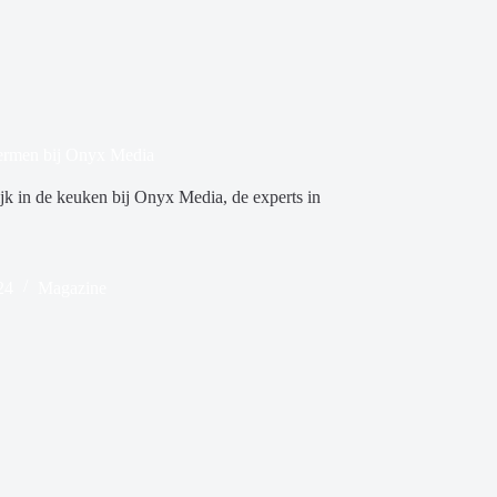
hermen bij Onyx Media
k in de keuken bij Onyx Media, de experts in
24
Magazine