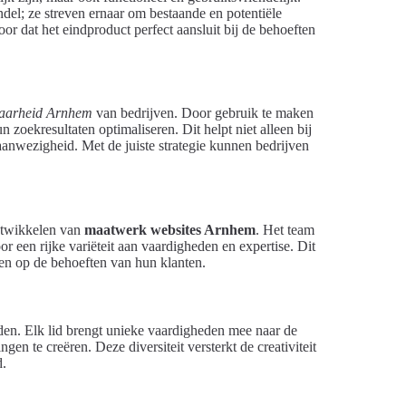
ndel; ze streven ernaar om bestaande en potentiële
oor dat het eindproduct perfect aansluit bij de behoeften
tbaarheid Arnhem
van bedrijven. Door gebruik te maken
oekresultaten optimaliseren. Dit helpt niet alleen bij
aanwezigheid. Met de juiste strategie kunnen bedrijven
ontwikkelen van
maatwerk websites Arnhem
. Het team
r een rijke variëteit aan vaardigheden en expertise. Dit
iten op de behoeften van hun klanten.
en. Elk lid brengt unieke vaardigheden mee naar de
gen te creëren. Deze diversiteit versterkt de creativiteit
d.