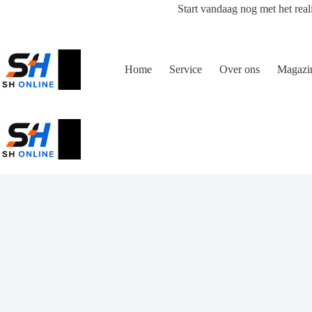
Ga
Start vandaag nog met het real
naar
de
inhoud
Home
Service
Over ons
Magazi