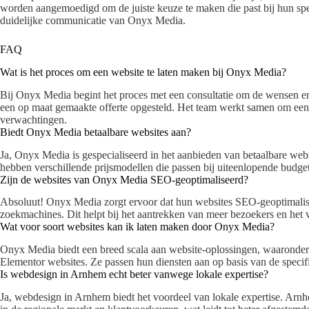
worden aangemoedigd om de juiste keuze te maken die past bij hun spe
duidelijke communicatie van Onyx Media.
FAQ
Wat is het proces om een website te laten maken bij Onyx Media?
Bij Onyx Media begint het proces met een consultatie om de wensen en
een op maat gemaakte offerte opgesteld. Het team werkt samen om een p
verwachtingen.
Biedt Onyx Media betaalbare websites aan?
Ja, Onyx Media is gespecialiseerd in het aanbieden van betaalbare webs
hebben verschillende prijsmodellen die passen bij uiteenlopende budget
Zijn de websites van Onyx Media SEO-geoptimaliseerd?
Absoluut! Onyx Media zorgt ervoor dat hun websites SEO-geoptimaliseer
zoekmachines. Dit helpt bij het aantrekken van meer bezoekers en het 
Wat voor soort websites kan ik laten maken door Onyx Media?
Onyx Media biedt een breed scala aan website-oplossingen, waaron
Elementor websites. Ze passen hun diensten aan op basis van de specif
Is webdesign in Arnhem echt beter vanwege lokale expertise?
Ja, webdesign in Arnhem biedt het voordeel van lokale expertise. Ar