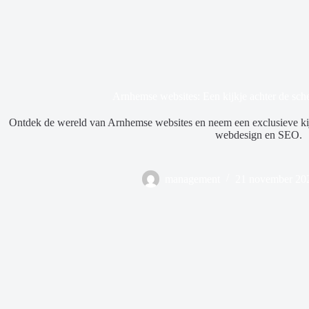
Arnhemse websites: Een kijkje achter de sc
Ontdek de wereld van Arnhemse websites en neem een exclusieve kij
webdesign en SEO.
management
21 november 20