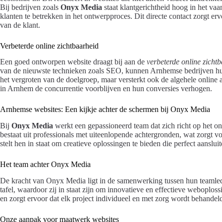
Bij bedrijven zoals
Onyx Media
staat klantgerichtheid hoog in het vaa
klanten te betrekken in het ontwerpproces. Dit directe contact zorgt erv
van de klant.
Verbeterde online zichtbaarheid
Een goed ontworpen website draagt bij aan de
verbeterde online zich
van de nieuwste technieken zoals SEO, kunnen Arnhemse bedrijven hun z
het vergroten van de doelgroep, maar versterkt ook de algehele online 
in Arnhem de concurrentie voorblijven en hun conversies verhogen.
Arnhemse websites: Een kijkje achter de schermen bij Onyx Media
Bij
Onyx Media
werkt een gepassioneerd team dat zich richt op het 
bestaat uit professionals met uiteenlopende achtergronden, wat zorgt voo
stelt hen in staat om creatieve oplossingen te bieden die perfect aanslu
Het team achter Onyx Media
De kracht van Onyx Media ligt in de samenwerking tussen hun teamled
tafel, waardoor zij in staat zijn om innovatieve en effectieve weboplossin
en zorgt ervoor dat elk project individueel en met zorg wordt behandel
Onze aanpak voor maatwerk websites