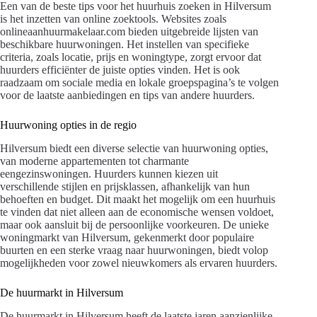
Een van de beste tips voor het huurhuis zoeken in Hilversum
is het inzetten van online zoektools. Websites zoals
onlineaanhuurmakelaar.com bieden uitgebreide lijsten van
beschikbare huurwoningen. Het instellen van specifieke
criteria, zoals locatie, prijs en woningtype, zorgt ervoor dat
huurders efficiënter de juiste opties vinden. Het is ook
raadzaam om sociale media en lokale groepspagina’s te volgen
voor de laatste aanbiedingen en tips van andere huurders.
Huurwoning opties in de regio
Hilversum biedt een diverse selectie van huurwoning opties,
van moderne appartementen tot charmante
eengezinswoningen. Huurders kunnen kiezen uit
verschillende stijlen en prijsklassen, afhankelijk van hun
behoeften en budget. Dit maakt het mogelijk om een huurhuis
te vinden dat niet alleen aan de economische wensen voldoet,
maar ook aansluit bij de persoonlijke voorkeuren. De unieke
woningmarkt van Hilversum, gekenmerkt door populaire
buurten en een sterke vraag naar huurwoningen, biedt volop
mogelijkheden voor zowel nieuwkomers als ervaren huurders.
De huurmarkt in Hilversum
De huurmarkt in Hilversum heeft de laatste jaren aanzienlijke