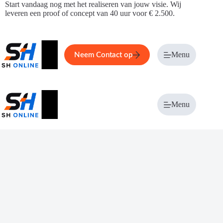
Ga
Start vandaag nog met het realiseren van jouw visie. Wij
naar
leveren een proof of concept van 40 uur voor € 2.500.
de
inhoud
Home
Service
Over ons
Menu
Magazi
Neem Contact op
Menu