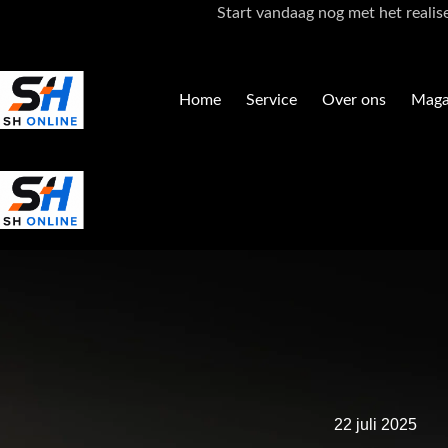
Ga
Start vandaag nog met het realis
naar
de
inhoud
Home
Service
Over ons
Maga
22 juli 2025