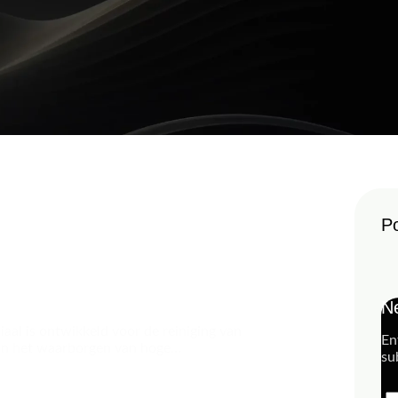
Po
Ne
al is ontwikkeld voor de reiniging van
En
l in het waarborgen van hoge…
su