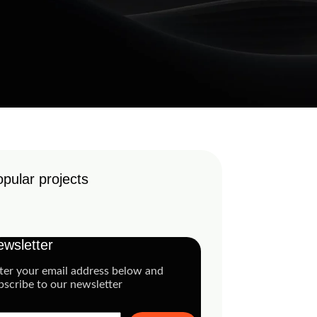
pular projects
wsletter
ter your email address below and
bscribe to our newsletter