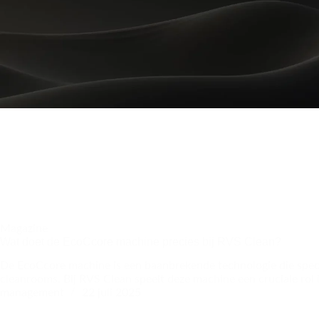
Magazine
Wat doet de EcoCcore machine precies bij RVS Clean?
De EcoCcore machine is een baanbrekende technologie die specia
cleanrooms. Bij RVS Clean speelt deze machine een cruciale ro
management
22 juli 2025