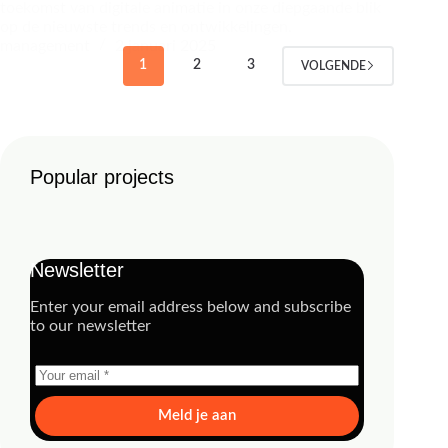
toekomst van digitale animatie in onze diepgaande blik
op de nieuwste trends en ontwikkelingen.
management
2 januari 2025
1
2
3
VOLGENDE
Popular projects
Newsletter
Enter your email address below and subscribe
to our newsletter
Meld je aan