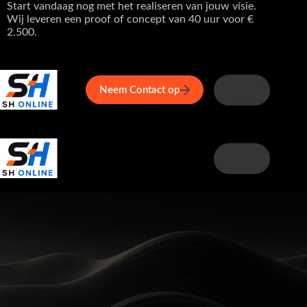
Ga
Start vandaag nog met het realiseren van jouw visie.
naar
Wij leveren een proof of concept van 40 uur voor €
de
2.500.
inhoud
Home
Service
Over ons
Menu
Maga
Neem Contact op
Menu