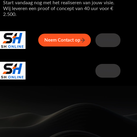
Ga
Start vandaag nog met het realiseren van jouw visie.
naar
Wij leveren een proof of concept van 40 uur voor €
de
2.500.
inhoud
Home
Service
Over ons
Menu
Maga
Neem Contact op
Menu