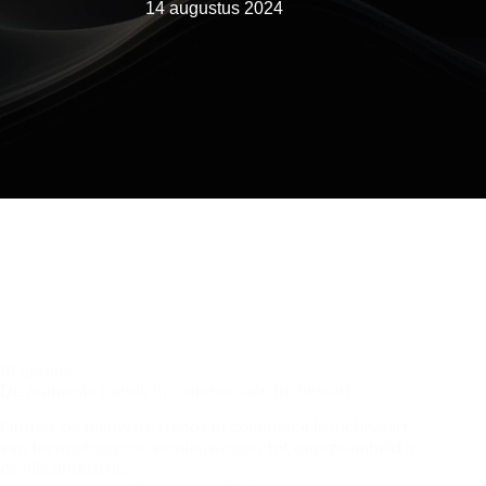
14 augustus 2024
Magazine
De nieuwste trends in commerciële luchtvaart
Ontdek de nieuwste trends in commerciële luchtvaart,
van technologische vernieuwingen tot duurzaamheid in
de vliegindustrie.