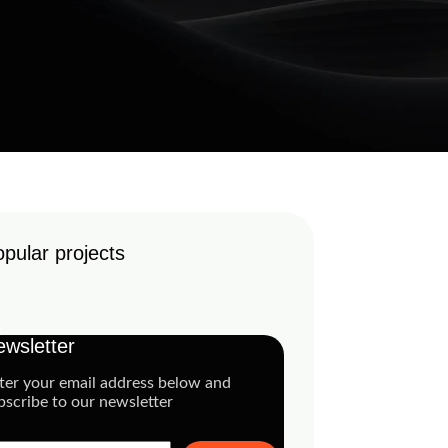
pular projects
wsletter
ter your email address below and
bscribe to our newsletter