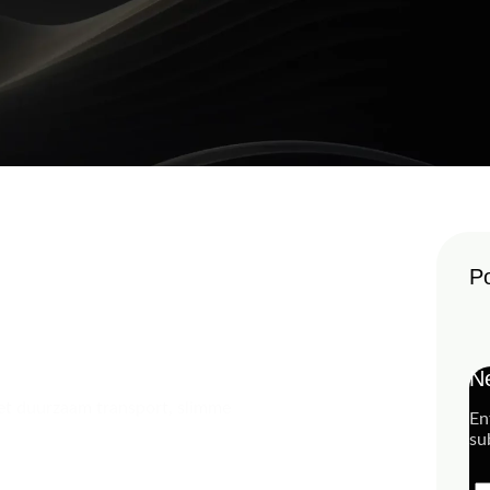
Po
Ne
t duurzaam transport, slimme
En
su