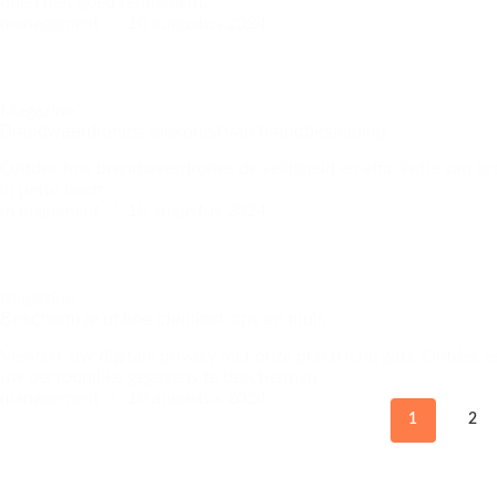
doen met goed rendement.
management
10 augustus 2024
Magazine
Brandweerdrones: toekomst van brandbestrijding
Ontdek hoe brandweerdrones de veiligheid en efficiëntie van br
in petto heeft.
management
10 augustus 2024
Magazine
Bescherm je online identiteit: tips en tools
Versterk uw digitale privacy met onze praktische gids. Ontdek es
uw persoonlijke gegevens te beschermen.
management
10 augustus 2024
1
2