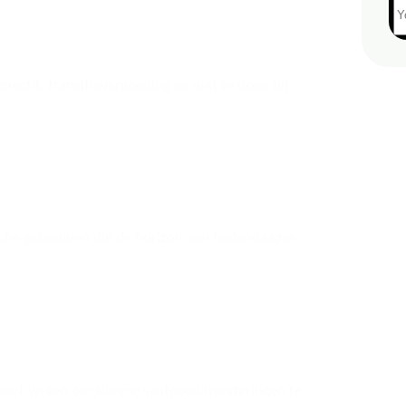
agrecht, transitievergoeding en wat te doen bij
sche gebouwen die de horizon van hedendaagse
 moet weten om slimme vastgoedinvesteringen te