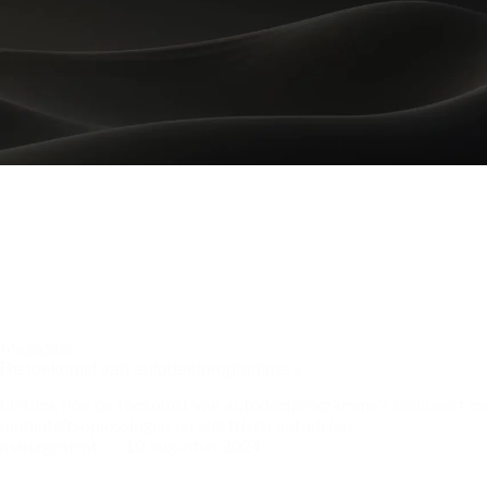
Magazine
De toekomst van autodeelprogramma’s
Ontdek hoe de toekomst van autodeelprogramma's evolueert me
mobiliteitsoplossingen en elektrisch autodelen.
management
10 augustus 2024