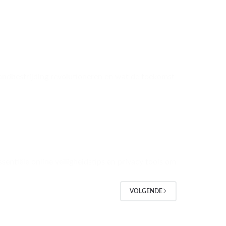
andbestrijding revolutioneren en wat de toekomst
sentiële online veiligheidstips en privacy tools om
VOLGENDE