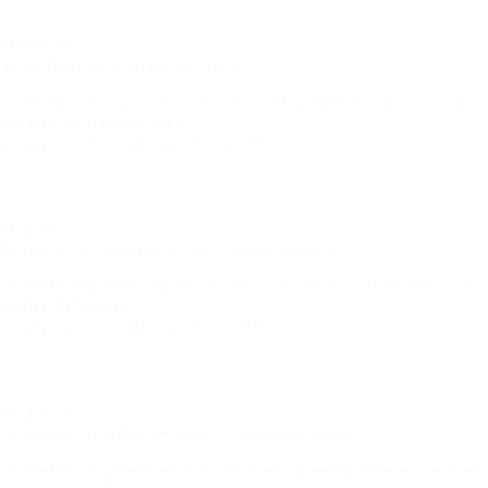
Magazine
Je rechten bij ontslag: een gids
Ontdek in deze gids alles over je rechten bij ontslag, zoals ontsl
ontslag op staande voet.
management
10 augustus 2024
Magazine
Moderne architectuur: iconische gebouwen
Ontdek de wereld van moderne architectuur en de meest iconi
steden definiëren.
management
10 augustus 2024
Magazine
Onroerend goed investeren: wat je moet weten
Ontdek essentiële tips voor onroerend goed investeren: wat je