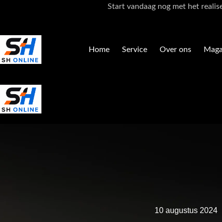
Ga
Start vandaag nog met het realis
naar
de
inhoud
Home
Service
Over ons
Maga
10 augustus 2024